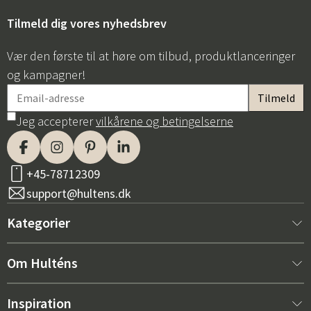
Tilmeld dig vores nyhedsbrev
Vær den første til at høre om tilbud, produktlanceringer
og kampagner!
Jeg accepterer
vilkårene og betingelserne
Sverige
Danmark
Norge
Suomi
+45-78712309
support@hultens.dk
Kategorier
Nyt hos os
Om Hulténs
Møbler
Om Hulténs
Inspiration