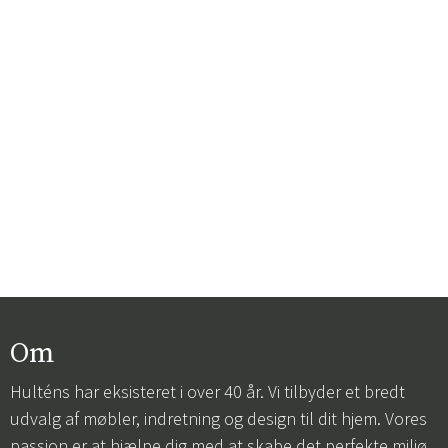
Om
Hulténs har eksisteret i over 40 år. Vi tilbyder et bredt
udvalg af møbler, indretning og design til dit hjem. Vores
passion er at hjælpe dig med at skabe det perfekte miljø,