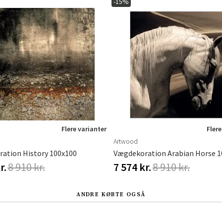
-15%
Sverige
Danmark
Norge
Suomi
Flere varianter
Flere
Artwood
ation History 100x100
r.
8 910 kr.
7 574 kr.
8 910 kr.
ANDRE KØBTE OGSÅ