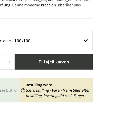
æpper
Haveredskaber
Entrémøbler
råling. Denne moderne kreation udstråler luks...
indretning
tavle - 100x100
Tilføj til kurven
+
Bestillingsvare
res butik!
Særbestilling - Varen fremstilles efter
bestilling, leveringstid ca. 2-5 uger