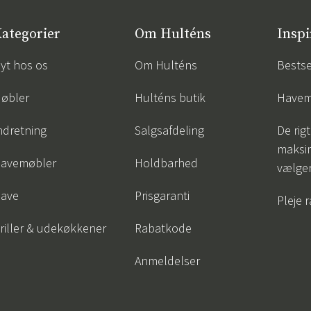
ategorier
Om Hulténs
Inspi
yt hos os
Om Hulténs
Bestse
øbler
Hulténs butik
Havem
ndretning
Salgsafdeling
De rigt
maksi
avemøbler
Holdbarhed
vælge
ave
Prisgaranti
Pleje 
riller & udekøkkener
Rabatkode
Anmeldelser