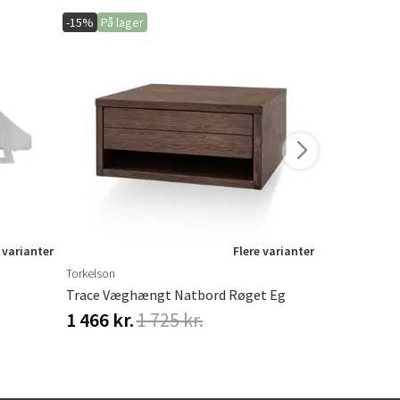
-15%
På lager
-20%
På lage
 varianter
Flere varianter
Torkelson
Hillerstorp
Trace Væghængt Natbord Røget Eg
Hængesofa 
1 466 kr.
1 725 kr.
548 kr.
68