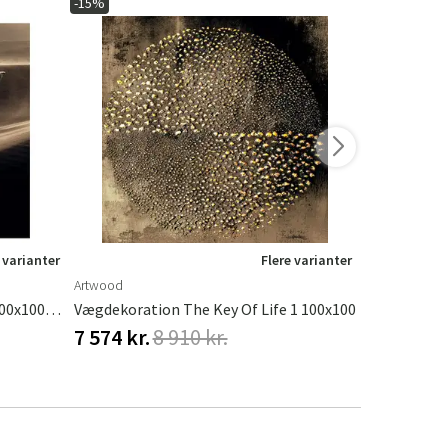
-15%
-15%
 varianter
Flere varianter
Artwood
Artwood
Vægdekoration Arabian Horse 100x100 Cm Artwood
Vægdekoration The Key Of Life 1 100x100
7 574 kr.
8 910 kr.
7 574 kr.