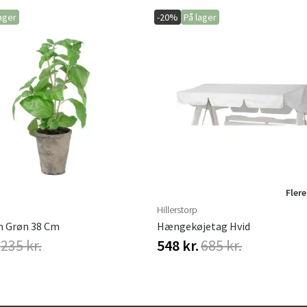
ager
-20%
På lager
Flere
Hillerstorp
m Grøn 38 Cm
Hængekøjetag Hvid
235 kr.
548 kr.
685 kr.