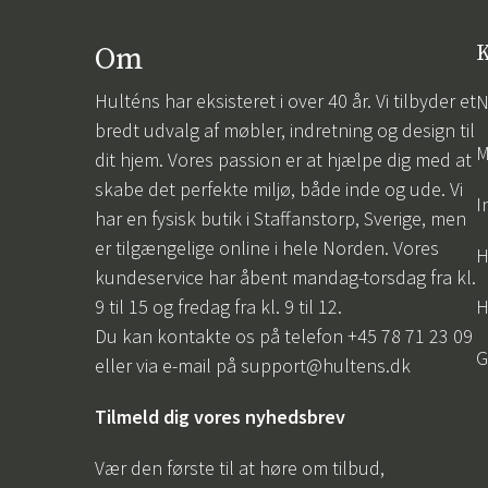
Om
K
Hulténs har eksisteret i over 40 år. Vi tilbyder et
N
bredt udvalg af møbler, indretning og design til
M
dit hjem. Vores passion er at hjælpe dig med at
skabe det perfekte miljø, både inde og ude. Vi
I
har en fysisk butik i Staffanstorp, Sverige, men
er tilgængelige online i hele Norden. Vores
H
kundeservice har åbent mandag-torsdag fra kl.
9 til 15 og fredag fra kl. 9 til 12.
H
Du kan kontakte os på telefon +45 78 71 23 09
G
eller via e-mail på
support@hultens.dk
Tilmeld dig vores nyhedsbrev
Vær den første til at høre om tilbud,