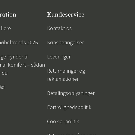
ration
Kundeservice
llere
Kontakt os
øbeltrends 2026
Købsbetingelser
ige hynder til
Leveringer
mal komfort – sådan
Returneringer og
r du
reklamationer
råd
Betalingsoplysninger
Fortrolighedspolitik
Cookie -politik