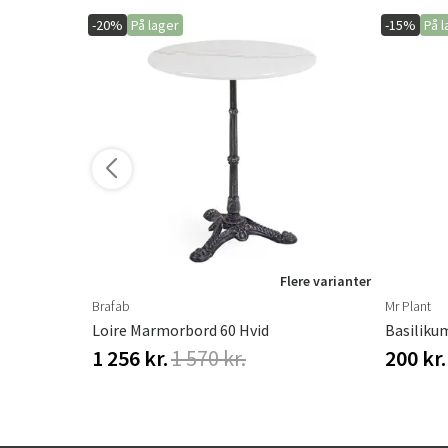
-20%
På lager
-15%
På l
ere varianter
Flere varianter
Brafab
Mr Plant
Loire Marmorbord 60 Hvid
Basiliku
1 256 kr.
1 570 kr.
200 kr.