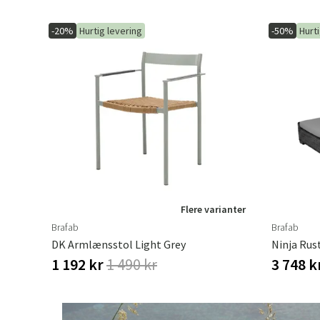
-20%
Hurtig levering
-50%
Hurt
Flere varianter
Brafab
Brafab
DK Armlænsstol Light Grey
1 192 kr
1 490 kr
3 748 k