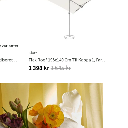
e varianter
Glatz
Sombrano S+ 350x350 Cm Anodiseret Alu Frithængende Parasol Glatz
Flex Roof 195x140 Cm Til Kappa 1, Farve Sandhvid, Glatz
1 398 kr
1 645 kr