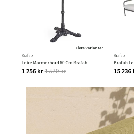
Flere varianter
Brafab
Brafab
Loire Marmorbord 60 Cm Brafab
Brafab Le
1 256 kr
1 570 kr
15 236