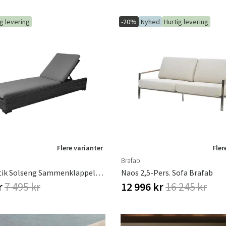
ig levering
-20%
Nyhed
Hurtig levering
Flere varianter
Fler
Brafab
Ninja Rustik Solseng Sammenklappelig Med Hynde Brafab
Naos 2,5-Pers. Sofa Brafab
r
7 495 kr
12 996 kr
16 245 kr