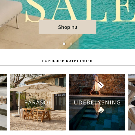
ofa
Hængestole
Badeværelsest
Produkter til vedligeholdelse
Småopbevaring
Badeværelses
Shop nu
POPULÆRE KATEGORIER