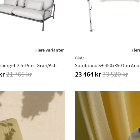
Flere varianter
Fler
Glatz
rberget 2,5-Pers. Grøn/Ash
 kr
21 765 kr
23 464 kr
33 520 kr