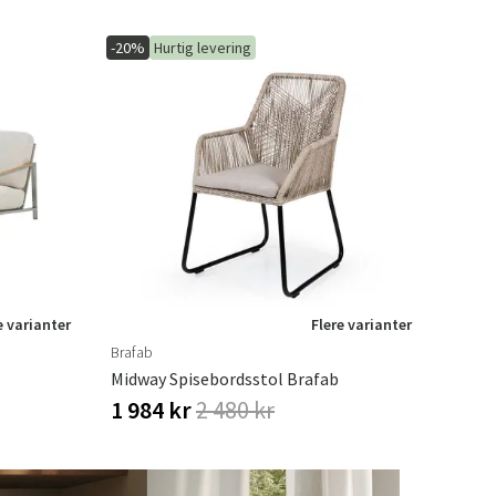
-20%
Hurtig levering
e varianter
Flere varianter
Brafab
Midway Spisebordsstol Brafab
1 984 kr
2 480 kr