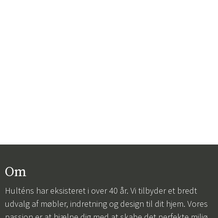
Om
Hulténs har eksisteret i over 40 år. Vi tilbyder et bredt
udvalg af møbler, indretning og design til dit hjem. Vores
passion er at hjælpe dig med at skabe det perfekte miljø,