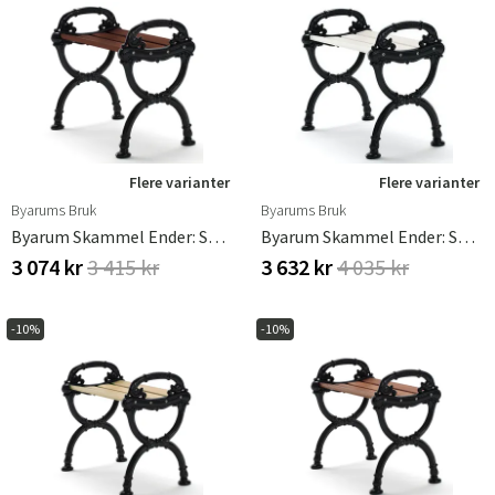
Flere varianter
Flere varianter
Byarums Bruk
Byarums Bruk
Byarum Skammel Ender: Sort / Træ: Brunbejdset Fyr
Byarum Skammel Ender: Sort / Træ: Hvidlakeret Fyrretræ
3 074 kr
3 415 kr
3 632 kr
4 035 kr
-10%
-10%
Sverige
Danmark
Norge
Suomi