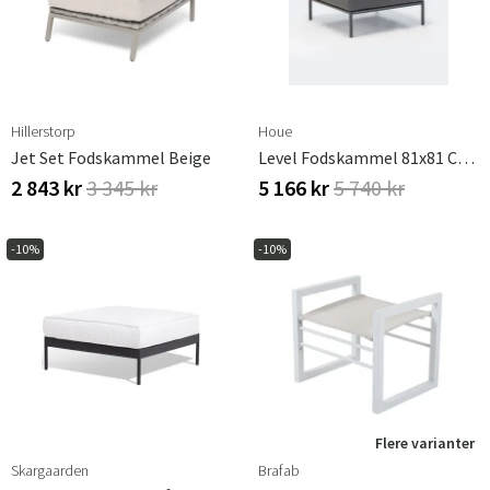
Hillerstorp
Houe
Jet Set Fodskammel Beige
Level Fodskammel 81x81 Cm Grå Aluminium
2 843 kr
3 345 kr
5 166 kr
5 740 kr
-10%
-10%
Flere varianter
Skargaarden
Brafab