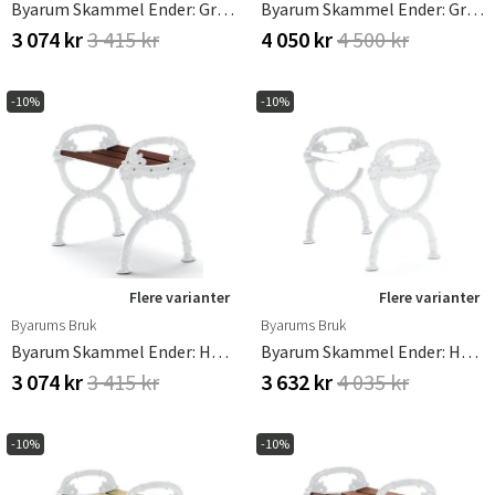
Byarum Skammel Ender: Grøn / Træ: Imprægneret Fyr
Byarum Skammel Ender: Grøn / Træ: Olieret Mahogni
3 074 kr
3 415 kr
4 050 kr
4 500 kr
-10%
-10%
Flere varianter
Flere varianter
Byarums Bruk
Byarums Bruk
Byarum Skammel Ender: Hvid / Træ: Brunbejdset Fyr
Byarum Skammel Ender: Hvid / Træ: Hvidlakeret Fyr
3 074 kr
3 415 kr
3 632 kr
4 035 kr
-10%
-10%