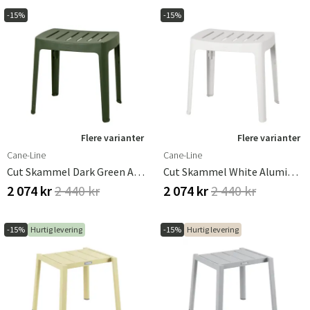
-15%
-15%
Flere varianter
Flere varianter
Cane-Line
Cane-Line
Cut Skammel Dark Green Aluminium
Cut Skammel White Aluminium
2 074 kr
2 440 kr
2 074 kr
2 440 kr
-15%
Hurtig levering
-15%
Hurtig levering