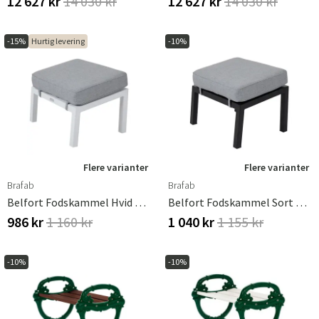
12 627 kr
14 030 kr
12 627 kr
14 030 kr
-15%
Hurtig levering
-10%
Flere varianter
Flere varianter
Brafab
Brafab
Belfort Fodskammel Hvid Brafab
Belfort Fodskammel Sort Brafab
986 kr
1 160 kr
1 040 kr
1 155 kr
-10%
-10%