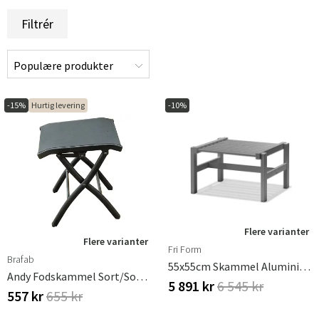
Filtrér
-15%
Hurtig levering
-10%
Flere varianter
Flere varianter
Fri Form
Brafab
55x55cm Skammel Aluminium Grå
Andy Fodskammel Sort/Sort Brafab
5 891 kr
6 545 kr
557 kr
655 kr