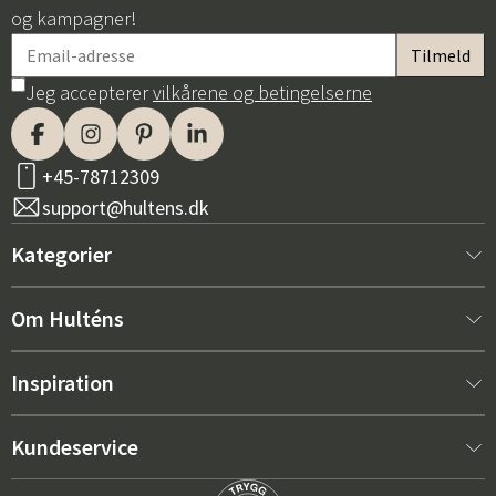
og kampagner!
Jeg accepterer
vilkårene og betingelserne
+45-78712309
support@hultens.dk
Kategorier
Nyt hos os
Om Hulténs
Møbler
Om Hulténs
Inspiration
Indretning
Hulténs butik
Bestsellere
Kundeservice
Havemøbler
Salgsafdeling
Havemøbeltrends 2026