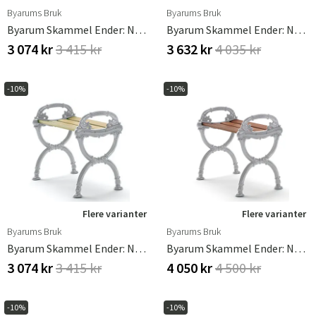
Byarums Bruk
Byarums Bruk
Byarum Skammel Ender: Natur / Træ: Brunbejdset Fyr
Byarum Skammel Ender: Natur / Træ: Hvidlakeret Fyrretræ
3 074 kr
3 415 kr
3 632 kr
4 035 kr
-10%
-10%
Flere varianter
Flere varianter
Byarums Bruk
Byarums Bruk
Byarum Skammel Ender: Natur / Træ: Imprægneret Fyrretræ
Byarum Skammel Ender: Natur / Træ: Olieret Mahogni
3 074 kr
3 415 kr
4 050 kr
4 500 kr
-10%
-10%