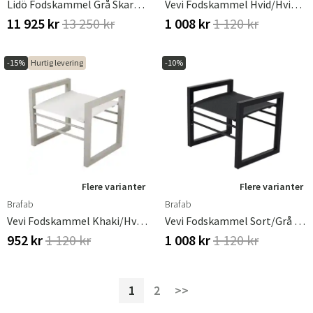
Lidö Fodskammel Grå Skargaarden
Vevi Fodskammel Hvid/Hvid Brafab
11 925 kr
13 250 kr
1 008 kr
1 120 kr
-15%
Hurtig levering
-10%
Flere varianter
Flere varianter
Brafab
Brafab
Vevi Fodskammel Khaki/Hvid Brafab
Vevi Fodskammel Sort/Grå Brafab
952 kr
1 120 kr
1 008 kr
1 120 kr
1
2
>>