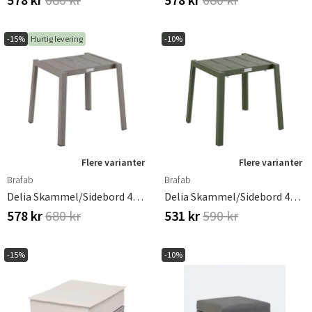
-15%
Hurtig levering
-10%
Flere varianter
Flere varianter
Brafab
Brafab
Delia Skammel/Sidebord 45x40 Cm Khaki Brafab
Delia Skammel/Sidebord 45x40 Cm Moss Green Brafab
578 kr
680 kr
531 kr
590 kr
-15%
-10%