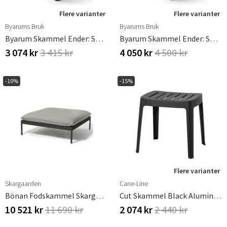
Flere varianter
Flere varianter
Byarums Bruk
Byarums Bruk
Byarum Skammel Ender: Sort / Træ: Imprægneret Fyr
Byarum Skammel Ender: Sort / Træ: Olieret Mahogni
3 074 kr
3 415 kr
4 050 kr
4 500 kr
-10%
-15%
Flere varianter
Skargaarden
Cane-Line
Bönan Fodskammel Skargaarden
Cut Skammel Black Aluminium
10 521 kr
11 690 kr
2 074 kr
2 440 kr