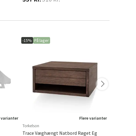
-15%
På lager
-20%
På lage
 varianter
Flere varianter
Torkelson
Hillerstorp
Trace Væghængt Natbord Røget Eg
Hængesofa 