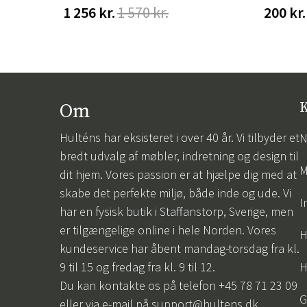
1 256 kr.
1 570 kr.
200 kr.
Om
K
Hulténs har eksisteret i over 40 år. Vi tilbyder et
N
bredt udvalg af møbler, indretning og design til
M
dit hjem. Vores passion er at hjælpe dig med at
skabe det perfekte miljø, både inde og ude. Vi
I
har en fysisk butik i Staffanstorp, Sverige, men
er tilgængelige online i hele Norden. Vores
H
kundeservice har åbent mandag-torsdag fra kl.
9 til 15 og fredag fra kl. 9 til 12.
H
Du kan kontakte os på telefon +45 78 71 23 09
G
eller via e-mail på
support@hultens.dk