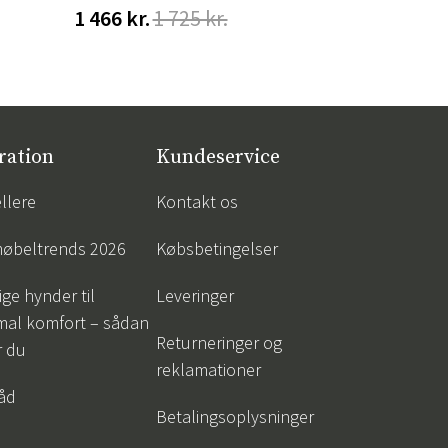
1 466 kr.
1 725 kr.
548 kr.
68
ration
Kundeservice
llere
Kontakt os
øbeltrends 2026
Købsbetingelser
ige hynder til
Leveringer
mal komfort – sådan
Returneringer og
r du
reklamationer
råd
Betalingsoplysninger