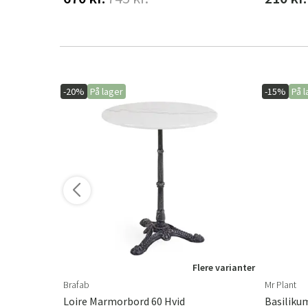
-20%
På lager
-15%
På l
ere varianter
Flere varianter
Brafab
Mr Plant
Loire Marmorbord 60 Hvid
Basiliku