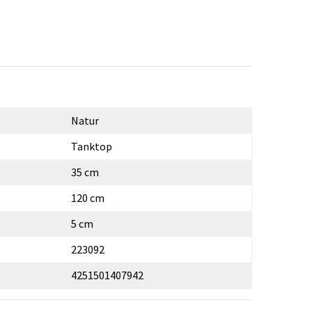
Natur
Tanktop
35 cm
120 cm
5 cm
223092
4251501407942