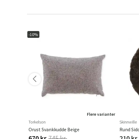
-10%
ere varianter
Flere varianter
Torkelson
Skinnwille
Curly Seat Cover Sheepskin 40x40cm Light Brown
Orust Svankkudde Beige
Rund Sid
670 kr.
745 kr.
210 kr.