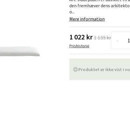
ofa
Hængestole
Badeværelsest
den fremhæver dens arkitekto
o...
Produkter til vedligeholdelse
Småopbevaring
Badeværelses
Mere information
1 022 kr
1 135 kr
-
Prishistorie
Produktet er ikke vist i vo