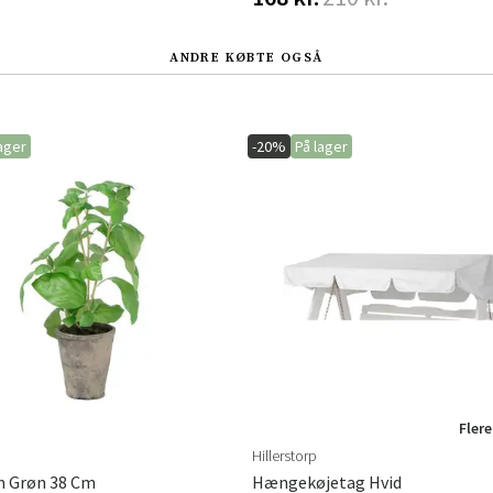
ANDRE KØBTE OGSÅ
ager
-20%
På lager
Flere
Hillerstorp
m Grøn 38 Cm
Hængekøjetag Hvid