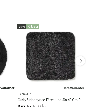
-30%
På lager
-15%
 varianter
Flere varianter
Skinnwille
Skinnwille
Curly Siddehynde Fåreskind 40x40 Cm Dark Grey
357 kr.
510 kr.
434 kr.
51