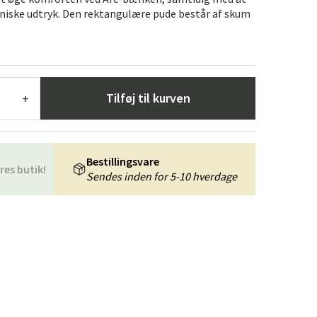
æpper
Haveredskaber
Entrémøbler
niske udtryk. Den rektangulære pude består af skum
indretning
Tilføj til kurven
+
Bestillingsvare
res butik!
Sendes inden for 5-10 hverdage