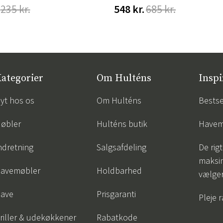
235 kr.
548 kr.
685 kr.
ategorier
Om Hulténs
Inspi
yt hos os
Om Hulténs
Bestse
øbler
Hulténs butik
Havem
ndretning
Salgsafdeling
De rigt
maksi
avemøbler
Holdbarhed
vælge
ave
Prisgaranti
Pleje 
riller & udekøkkener
Rabatkode