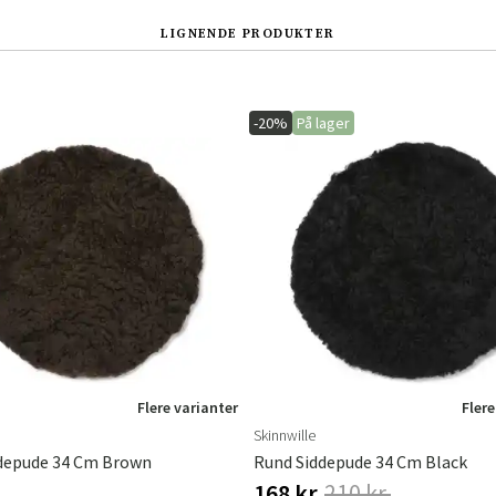
LIGNENDE PRODUKTER
-20%
På lager
Sverige
Danmark
Norge
Suomi
Flere varianter
Flere
Skinnwille
depude 34 Cm Brown
Rund Siddepude 34 Cm Black
168 kr.
210 kr.