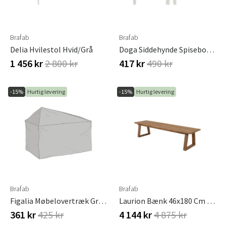
Brafab
Brafab
Delia Hvilestol Hvid/grå
Doga Siddehynde Spisebordsstol Beige 41x43x5 Cm Brafab
1 456 kr
2 800 kr
417 kr
490 kr
-15%
Hurtig levering
-15%
Hurtig levering
Brafab
Brafab
Figalia Møbelovertræk Grå Polyester Brafab
Laurion Bænk 46x180 Cm Natur Brafab
361 kr
425 kr
4 144 kr
4 875 kr