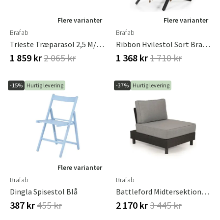
Flere varianter
Flere varianter
Brafab
Brafab
Trieste Træparasol 2,5 M/natur
Ribbon Hvilestol Sort Brafab
1 859 kr
2 065 kr
1 368 kr
1 710 kr
-15%
Hurtig levering
-37%
Hurtig levering
Flere varianter
Brafab
Brafab
Dingla Spisestol Blå
Battleford Midtersektion Grå Inkl. Hynder Brafab
387 kr
455 kr
2 170 kr
3 445 kr