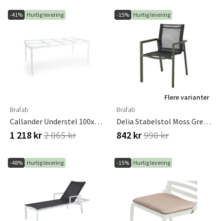
-41%
Hurtig levering
-15%
Hurtig levering
Flere varianter
Brafab
Brafab
Callander Understel 100x208 Cm Hvid Brafab
Delia Stabelstol Moss Green/Textilene Brafab
1 218 kr
2 065 kr
842 kr
990 kr
-48%
Hurtig levering
-15%
Hurtig levering