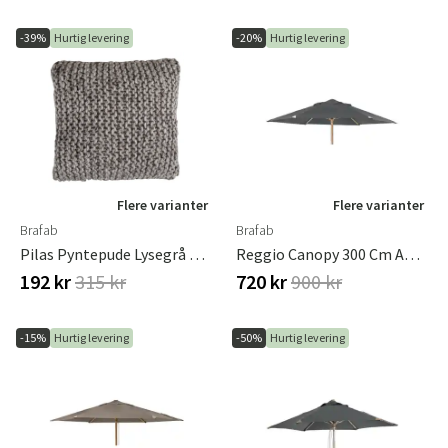
-39%
Hurtig levering
-20%
Hurtig levering
Flere varianter
Flere varianter
Brafab
Brafab
Pilas Pyntepude Lysegrå Brafab
Reggio Canopy 300 Cm Antracit
192 kr
315 kr
720 kr
900 kr
-15%
Hurtig levering
-50%
Hurtig levering