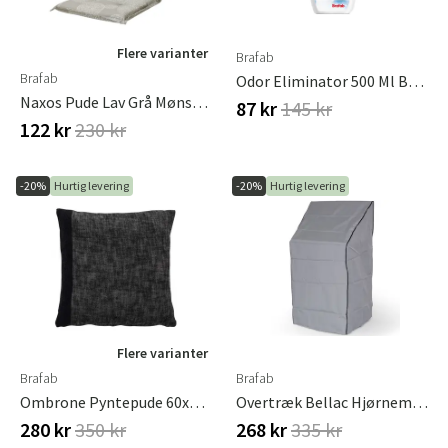
Sverige
Danmark
Flere varianter
Brafab
Brafab
Odor Eliminator 500 Ml Brafab
Norge
Suomi
Naxos Pude Lav Grå Mønster
87 kr
145 kr
122 kr
230 kr
-20%
Hurtig levering
-20%
Hurtig levering
Flere varianter
Brafab
Brafab
Ombrone Pyntepude 60x60 Cm Grå"
Overtræk Bellac Hjørnemodul 60x60 Cm Brafab
280 kr
350 kr
268 kr
335 kr