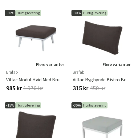
-50%
Hurtig levering
-30%
Hurtig levering
Flere varianter
Flere varianter
Brafab
Brafab
Villac Modul Hvid Med Brun Hynde Brafab
Villac Ryghynde Bistro Brown Brafab
985 kr
1 970 kr
315 kr
450 kr
-15%
Hurtig levering
-30%
Hurtig levering