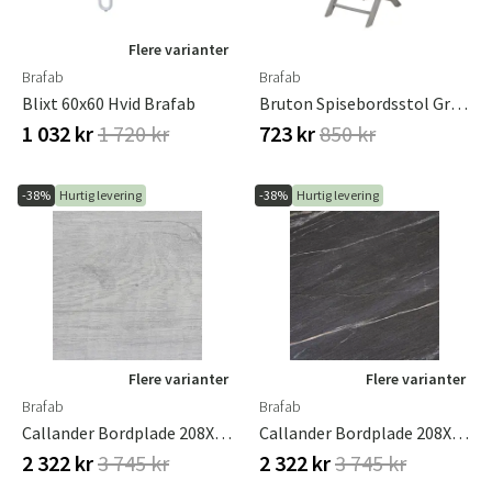
Flere varianter
Brafab
Brafab
Blixt 60x60 Hvid Brafab
Bruton Spisebordsstol Grå Brafab
1 032 kr
1 720 kr
723 kr
850 kr
-38%
Hurtig levering
-38%
Hurtig levering
Flere varianter
Flere varianter
Brafab
Brafab
Callander Bordplade 208X100 Cm Grå
Callander Bordplade 208X100 Cm Mørk Sten
2 322 kr
3 745 kr
2 322 kr
3 745 kr