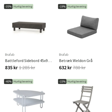
-35%
Hurtig levering
-19%
Hurtig levering
Brafab
Brafab
Battleford Sidebord 45x90 Cm Grå Brafab
Betræk Weldon Grå
835 kr
1 285 kr
632 kr
780 kr
-40%
Hurtig levering
-15%
Hurtig levering