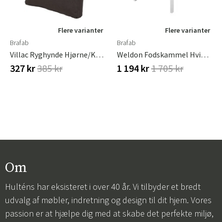
Flere varianter
Flere varianter
Brafab
Brafab
Villac Ryghynde Hjørne/Kort Brun Brafab
Weldon Fodskammel Hvid/Tea Brafab
327 kr
385 kr
1 194 kr
1 705 kr
Om
Hulténs har eksisteret i over 40 år. Vi tilbyder et bredt
udvalg af møbler, indretning og design til dit hjem. Vores
passion er at hjælpe dig med at skabe det perfekte miljø,