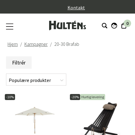
}
Kontakt
0
Hjem
Kampagner
20-30 Brafab
Filtrér
-10%
-20%
Hurtig levering