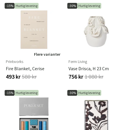
-15%
Hurtig levering
-30%
Hurtig levering
Flere varianter
Printworks
Ferm Living
Fire Blanket, Cerise
Vase Drisca, H 23 Cm
493 kr
580 kr
756 kr
1 080 kr
-15%
Hurtig levering
-30%
Hurtig levering