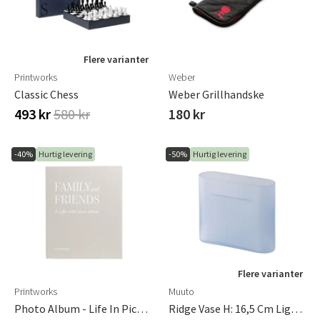
Flere varianter
Printworks
Weber
Classic Chess
Weber Grillhandske
493 kr
580 kr
180 kr
-40%
Hurtig levering
-50%
Hurtig levering
Flere varianter
Printworks
Muuto
Photo Album - Life In Pictures, Orange
Ridge Vase H: 16,5 Cm Light Blue Frosted