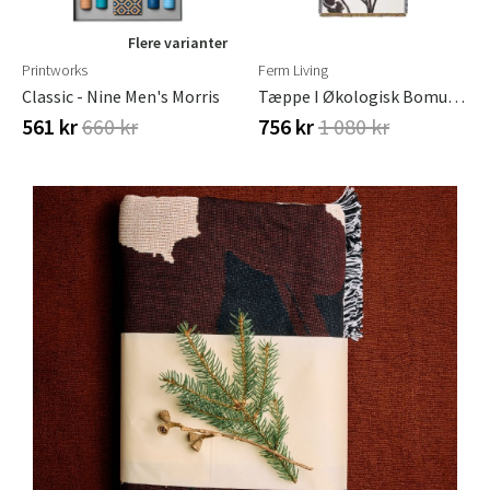
Flere varianter
Printworks
Ferm Living
Classic - Nine Men's Morris
Tæppe I Økologisk Bomuld Cilla
561 kr
660 kr
756 kr
1 080 kr