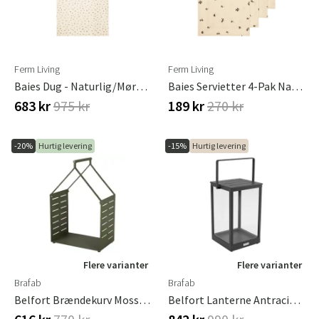
Ferm Living
Ferm Living
Baies Dug - Naturlig/Mørk Chokolade
Baies Servietter 4-Pak Naturlig/Mørk Chokolade
683 kr
975 kr
189 kr
270 kr
-20%
Hurtig levering
-15%
Hurtig levering
Flere varianter
Flere varianter
Brafab
Brafab
Belfort Brændekurv Moss Green Brafab
Belfort Lanterne Antracit Brafab