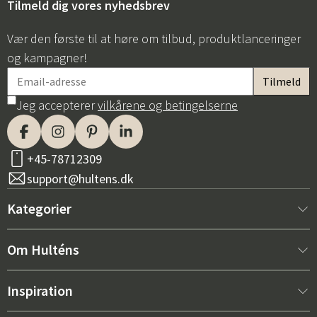
Tilmeld dig vores nyhedsbrev
Vær den første til at høre om tilbud, produktlanceringer
og kampagner!
Jeg accepterer
vilkårene og betingelserne
+45-78712309
support@hultens.dk
Kategorier
Nyt hos os
Om Hulténs
Møbler
Om Hulténs
Inspiration
Indretning