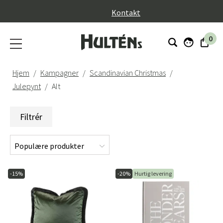
}
Kontakt
0
Hjem
Kampagner
Scandinavian Christmas
Julepynt
Alt
Filtrér
-15%
-20%
Hurtig levering