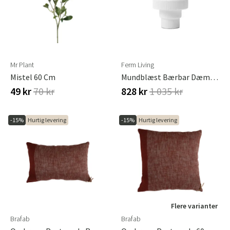
Mr Plant
Ferm Living
Mistel 60 Cm
Mundblæst Bærbar Dæmpbar LED-Bordlampe Ripple
49 kr
70 kr
828 kr
1 035 kr
-15%
Hurtig levering
-15%
Hurtig levering
Flere varianter
Brafab
Brafab