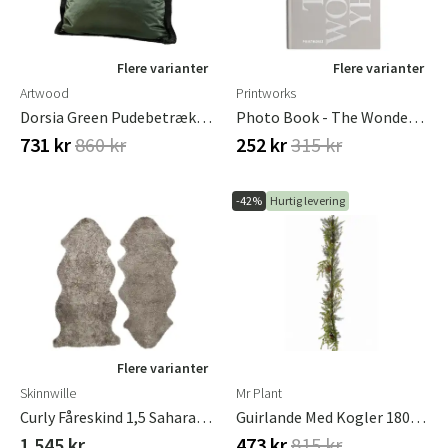
Flere varianter
Flere varianter
Artwood
Printworks
Dorsia Green Pudebetræk Fringe 50x50 Artwood
Photo Book - The Wonder Years
731 kr
860 kr
252 kr
315 kr
-42%
Hurtig levering
Flere varianter
Skinnwille
Mr Plant
Curly Fåreskind 1,5 Sahara/Lightbrown
Guirlande Med Kogler 180 Cm
1 545 kr
473 kr
815 kr