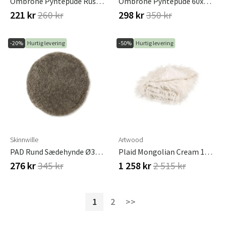
Ombrone Pyntepude Rust Brafab
Ombrone Pyntepude 60x60 Cm Rust
221 kr
260 kr
298 kr
350 kr
-20%
Hurtig levering
-50%
Hurtig levering
Skinnwille
Artwood
PAD Rund Sædehynde Ø34 Cm Lysebrun
Plaid Mongolian Cream 150x200 Cm Artwood
276 kr
345 kr
1 258 kr
2 515 kr
1
2
>>