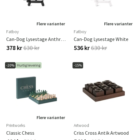
Flere varianter
Flere varianter
Fatboy
Fatboy
Can-Dog Lysestage Anthracite
Can-Dog Lysestage White
378 kr
630 kr
536 kr
630 kr
-20%
Hurtig levering
-15%
Flere varianter
Printworks
Artwood
Classic Chess
Criss Cross Antik Artwood