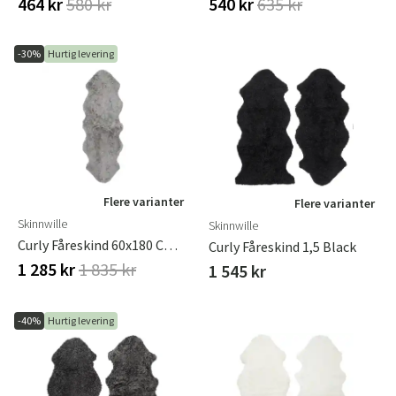
464 kr
580 kr
540 kr
635 kr
-30%
Hurtig levering
Flere varianter
Flere varianter
Skinnwille
Skinnwille
Curly Fåreskind 60x180 Cm Natural Grey
Curly Fåreskind 1,5 Black
1 285 kr
1 835 kr
1 545 kr
-40%
Hurtig levering