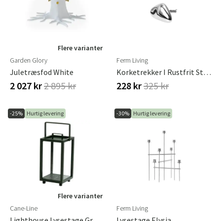
Flere varianter
Garden Glory
Ferm Living
Juletræsfod White
Korketrekker I Rustfrit Stål Orevo
2 027 kr
2 895 kr
228 kr
325 kr
-25%
Hurtig levering
-30%
Hurtig levering
Flere varianter
Cane-Line
Ferm Living
Lighthouse Lysestage Grøn Lille
Lysestage Elysia