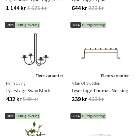
1 144 kr
1 525 kr
644 kr
920 kr
-20%
Hurtig levering
-48%
Hurtig levering
Flere varianter
Flere varianter
Ferm Living
Affari Of Sweden
Lysestage Sway Black
Lysestage Thomas Messing
432 kr
540 kr
239 kr
460 kr
-30%
Hurtig levering
-20%
Hurtig levering