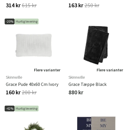
314 kr
615 kr
163 kr
250 kr
-20%
Hurtig levering
Flere varianter
Flere varianter
Skinnwille
Skinnwille
Grace Pude 40x60 Cm Ivory
Grace Tæppe Black
160 kr
200 kr
880 kr
-42%
Hurtig levering
Sverige
Danmark