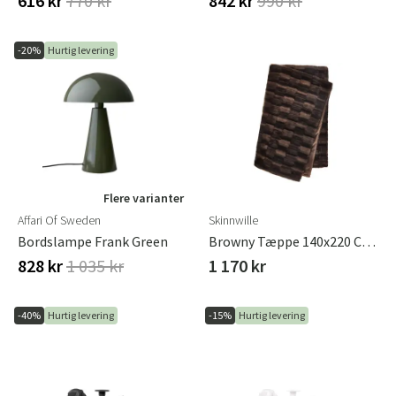
616 kr
770 kr
842 kr
990 kr
-20%
Hurtig levering
Flere varianter
Affari Of Sweden
Skinnwille
Bordslampe Frank Green
Browny Tæppe 140x220 Cm Chocolate
828 kr
1 035 kr
1 170 kr
-40%
Hurtig levering
-15%
Hurtig levering