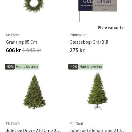
Norge
Suomi
Flere varianter
Mr Plant
Printworks
Granring 85 Cm
Gæstebog-Grå/Blå
606 kr
1 045 kr
275 kr
-40%
Hurtig levering
-40%
Hurtig levering
Mr Plant
Mr Plant
Juletræ Dovre 210 Cm 3000 Lamper
Juletræ Lillehammer 210 Cm 520 Lamper