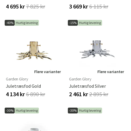
4 695 kr
7 825 kr
3 669 kr
6 115 kr
-40%
Hurtig levering
-15%
Hurtig levering
Flere varianter
Flere varianter
Garden Glory
Garden Glory
Juletræsfod Gold
Juletræsfod Silver
4 134 kr
6 890 kr
2 461 kr
2 895 kr
-30%
Hurtig levering
-30%
Hurtig levering