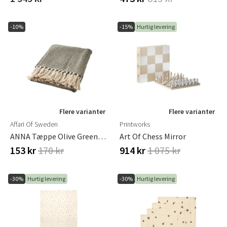
-10%
-15%
Hurtig levering
Flere varianter
Flere varianter
Affari Of Sweden
Printworks
ANNA Tæppe Olive Green/off White
Art Of Chess Mirror
153 kr
170 kr
914 kr
1 075 kr
-30%
Hurtig levering
-30%
Hurtig levering