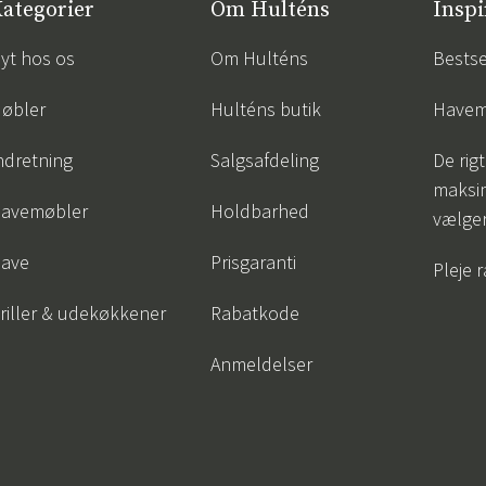
ategorier
Om Hulténs
Inspi
yt hos os
Om Hulténs
Bestse
øbler
Hulténs butik
Havem
ndretning
Salgsafdeling
De rigt
maksi
avemøbler
Holdbarhed
vælge
ave
Prisgaranti
Pleje 
riller & udekøkkener
Rabatkode
Anmeldelser