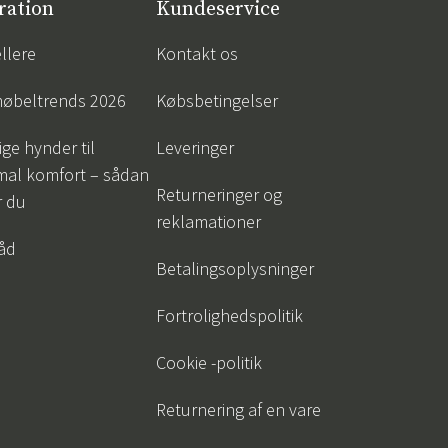
ration
Kundeservice
llere
Kontakt os
øbeltrends 2026
Købsbetingelser
ige hynder til
Leveringer
mal komfort – sådan
Returneringer og
r du
reklamationer
råd
Betalingsoplysninger
Fortrolighedspolitik
Cookie -politik
Returnering af en vare