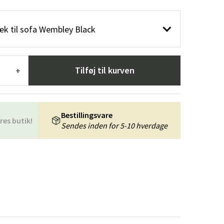
æpper
Haveredskaber
Entrémøbler
k til sofa Wembley Black
indretning
Tilføj til kurven
+
Bestillingsvare
res butik!
Sendes inden for 5-10 hverdage