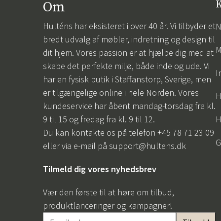
Om
K
Hulténs har eksisteret i over 40 år. Vi tilbyder et
N
bredt udvalg af møbler, indretning og design til
M
dit hjem. Vores passion er at hjælpe dig med at
skabe det perfekte miljø, både inde og ude. Vi
I
har en fysisk butik i Staffanstorp, Sverige, men
er tilgængelige online i hele Norden. Vores
H
kundeservice har åbent mandag-torsdag fra kl.
9 til 15 og fredag fra kl. 9 til 12.
H
Du kan kontakte os på telefon +45 78 71 23 09
G
eller via e-mail på
support@hultens.dk
Tilmeld dig vores nyhedsbrev
Vær den første til at høre om tilbud,
produktlanceringer og kampagner!