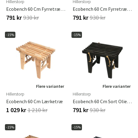
Hillerstorp
Hillerstorp
Ecobench 60 Cm Fyrretræ Grå Olieret
Ecobench 60 Cm Fyrretræ Olieret Brun
791 kr
930 kr
791 kr
930 kr
-15%
-15%
Flere varianter
Flere varianter
Hillerstorp
Hillerstorp
Ecobench 60 Cm Lærketræ
Ecobench 60 Cm Sort Olieret Fyrretræ
1 029 kr
1 210 kr
791 kr
930 kr
-15%
-15%
Sverige
Danmark