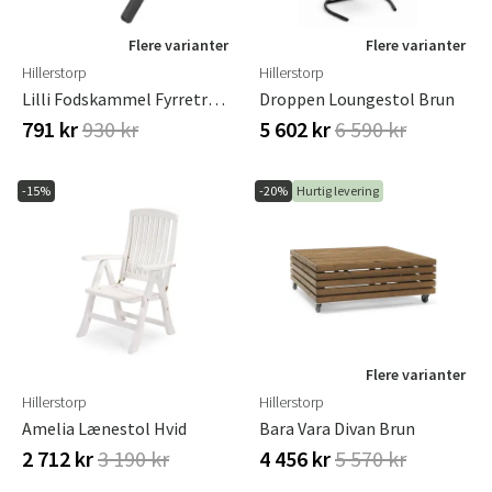
Flere varianter
Flere varianter
Hillerstorp
Hillerstorp
Lilli Fodskammel Fyrretræ Oliebehandlet Sort
Droppen Loungestol Brun
791 kr
930 kr
5 602 kr
6 590 kr
-15%
-20%
Hurtig levering
Flere varianter
Hillerstorp
Hillerstorp
Amelia Lænestol Hvid
Bara Vara Divan Brun
2 712 kr
3 190 kr
4 456 kr
5 570 kr