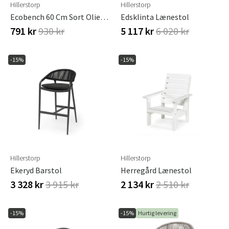
Hillerstorp
Hillerstorp
Ecobench 60 Cm Sort Olieret El
Edsklinta Lænestol
791 kr
930 kr
5 117 kr
6 020 kr
-15%
-15%
Hillerstorp
Hillerstorp
Ekeryd Barstol
Herregård Lænestol
3 328 kr
3 915 kr
2 134 kr
2 510 kr
-15%
-15%
Hurtig levering