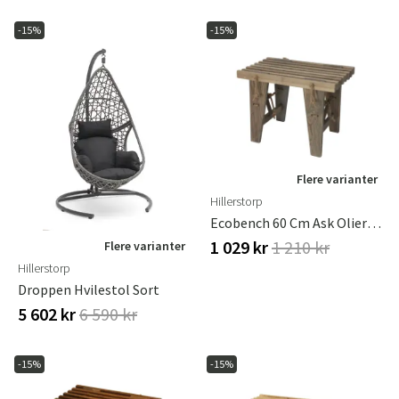
-15%
-15%
Flere varianter
Hillerstorp
Ecobench 60 Cm Ask Olieret Grå
1 029 kr
1 210 kr
Flere varianter
Hillerstorp
Droppen Hvilestol Sort
5 602 kr
6 590 kr
-15%
-15%