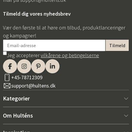
Tilmeld dig vores nyhedsbrev
Vær den første til at høre om tilbud, produktlanceringer
og kampagner!
Jeg accepterer
vilkårene og betingelserne
+45-78712309
support@hultens.dk
Kategorier
Nyt hos os
Om Hulténs
Møbler
Om Hulténs