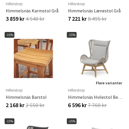
Hillerstorp
Hillerstorp
Himmelsnäs Karmstol Grå
Himmelsnäs Lænestol Grå
3 859 kr
4 540 kr
7 221 kr
8 495 kr
-15%
-15%
Flere varianter
Hillerstorp
Hillerstorp
Himmelsnäs Barstol
Himmelsnäs Hvilestol Beige
2 168 kr
2 550 kr
6 596 kr
7 760 kr
-15%
-15%