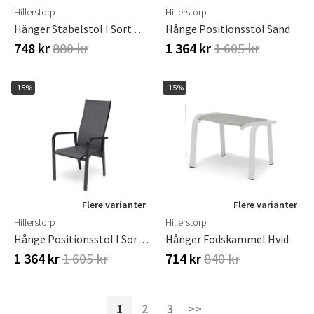
Hillerstorp
Hillerstorp
Hänger Stabelstol I Sort Aluminium.
Hånge Positionsstol Sand
748 kr
880 kr
1 364 kr
1 605 kr
-15%
-15%
Flere varianter
Flere varianter
Hillerstorp
Hillerstorp
Hånge Positionsstol I Sort/grå Textilene
Hånger Fodskammel Hvid
1 364 kr
1 605 kr
714 kr
840 kr
1
2
3
>>