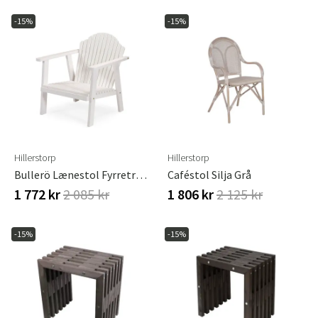
-15%
-15%
Hillerstorp
Hillerstorp
Bullerö Lænestol Fyrretræ Hvid
Caféstol Silja Grå
1 772 kr
2 085 kr
1 806 kr
2 125 kr
-15%
-15%