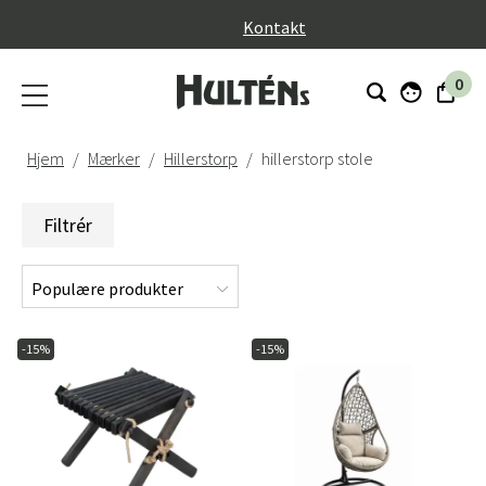
}
Kontakt
0
Hjem
Mærker
Hillerstorp
hillerstorp stole
Filtrér
-15%
-15%