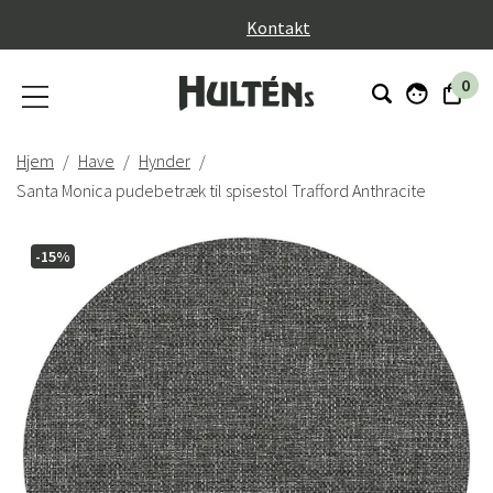
}
Kontakt
0
Hjem
Have
Hynder
Santa Monica pudebetræk til spisestol Trafford Anthracite
-15%