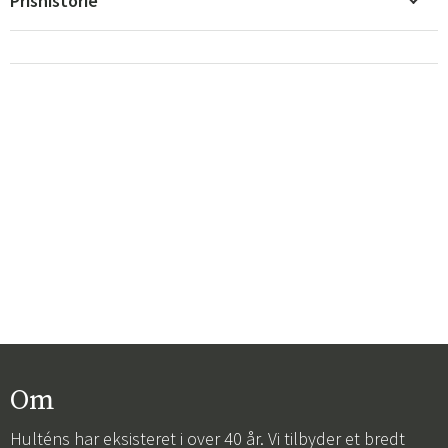
Prishistorie
Om
Hulténs har eksisteret i over 40 år. Vi tilbyder et bredt