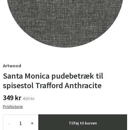
Artwood
Santa Monica pudebetræk til
spisestol Trafford Anthracite
349 kr
410 kr
Prishistorie
-
+
Tilføj til kurven