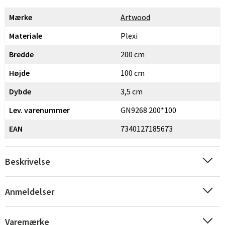
Mærke
Artwood
Materiale
Plexi
Bredde
200 cm
Højde
100 cm
Dybde
3,5 cm
Lev. varenummer
GN9268 200*100
EAN
7340127185673
Beskrivelse
Anmeldelser
Varemærke