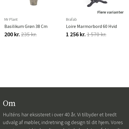
r
Flere varianter
Mr Plant
Brafab
Basilikum Grøn 38 Cm
Loire Marmorbord 60 Hvid
200 kr.
235 kr.
1 256 kr.
1 570 kr.
Om
Hulténs har eksisteret i over 40 år. Vi tilbyder et bredt
udvalg af møbler, indretning og design til dit hjem. Vores