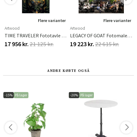
r
Flere varianter
Flere varianter
Artwood
Artwood
 Cm Artwood
TIME TRAVELER Fototavle - 120x180, Plexiglas
LEGACY OF GOAT Fotomaleri - 200x100
17 956 kr.
21 125 kr.
19 223 kr.
22 615 kr.
ANDRE KØBTE OGSÅ
-15%
På lager
-20%
På lager