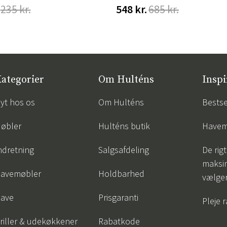
235 kr.
548 kr.
685 kr.
ategorier
Om Hulténs
Inspi
yt hos os
Om Hulténs
Bestse
øbler
Hulténs butik
Havem
ndretning
Salgsafdeling
De rigt
maksi
avemøbler
Holdbarhed
vælge
ave
Prisgaranti
Pleje 
riller & udekøkkener
Rabatkode