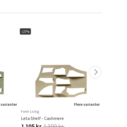
-15%
-15%
 varianter
Flere varianter
Ferm Living
Ferm Living
Leta Shelf - Cashmere
Væghylde La
1 105 kr.
1 300 kr.
604 kr.
71