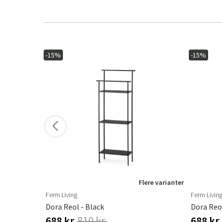
-15%
-15%
ere varianter
Flere varianter
Ferm Living
Ferm Livin
tal
Dora Reol - Black
Dora Reo
688 kr.
810 kr.
688 kr.