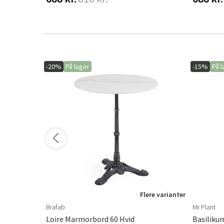
-20%
På lager
-15%
På l
ere varianter
Flere varianter
Brafab
Mr Plant
Loire Marmorbord 60 Hvid
Basiliku