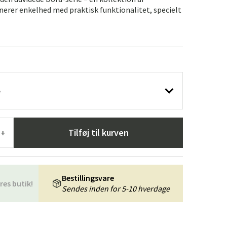
æpper
Haveredskaber
Entrémøbler
nerer enkelhed med praktisk funktionalitet, specielt
indretning
e
Tilføj til kurven
+
Bestillingsvare
res butik!
Sendes inden for 5-10 hverdage