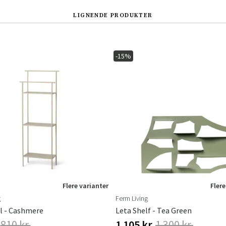
LIGNENDE PRODUKTER
-15%
Sverige
Danmark
Norge
Suomi
Flere varianter
Flere
g
Ferm Living
l - Cashmere
Leta Shelf - Tea Green
810 kr.
1 105 kr.
1 300 kr.