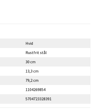
Hvid
Rustfrit stål
30 cm
13,3 cm
79,2 cm
1104269854
5704723328391