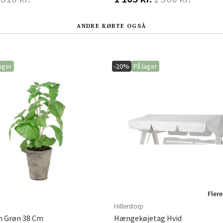
ANDRE KØBTE OGSÅ
ager
-20%
På lager
Flere
Hillerstorp
m Grøn 38 Cm
Hængekøjetag Hvid