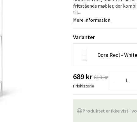
ofa
Hængestole
Badeværelsest
fritstående møbler, der kombi
til...
Produkter til vedligeholdelse
Småopbevaring
Badeværelses
Mere information
Varianter
Dora Reol - Whit
689 kr
810 kr
-
Prishistorie
Produktet er ikke vist i vo