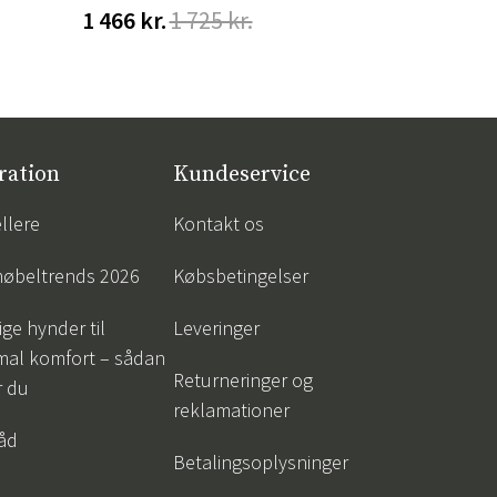
1 466 kr.
1 725 kr.
548 kr.
68
ration
Kundeservice
llere
Kontakt os
øbeltrends 2026
Købsbetingelser
ige hynder til
Leveringer
mal komfort – sådan
Returneringer og
r du
reklamationer
råd
Betalingsoplysninger