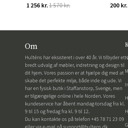
1 256 kr.
1 570 kr.
200 kr.
Om
K
Hulténs har eksisteret i over 40 år. Vi tilbyder et
N
bredt udvalg af møbler, indretning og design til
M
dit hjem. Vores passion er at hjælpe dig med at
skabe det perfekte miljø, både inde og ude. Vi
I
har en fysisk butik i Staffanstorp, Sverige, men
er tilgængelige online i hele Norden. Vores
H
kundeservice har åbent mandag-torsdag fra kl.
9 til 15 og fredag fra kl. 9 til 12.
H
Du kan kontakte os på telefon +45 78 71 23 09
G
eller via e-mail på
support@hultens.dk