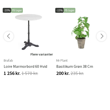
-20%
På lager
-15%
På lager
r
Flere varianter
Brafab
Mr Plant
Loire Marmorbord 60 Hvid
Basilikum Grøn 38 Cm
1 256 kr.
1 570 kr.
200 kr.
235 kr.