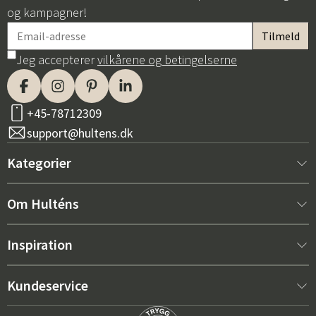
og kampagner!
Jeg accepterer
vilkårene og betingelserne
+45-78712309
support@hultens.dk
Kategorier
Nyt hos os
Om Hulténs
Møbler
Om Hulténs
Inspiration
Indretning
Hulténs butik
Bestsellere
Kundeservice
Havemøbler
Salgsafdeling
Havemøbeltrends 2026