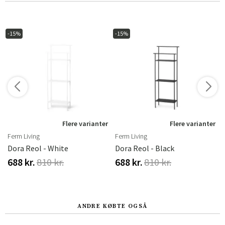
-15%
-15%
r
Flere varianter
Flere varianter
Ferm Living
Ferm Living
Dora Reol - White
Dora Reol - Black
688 kr.
810 kr.
688 kr.
810 kr.
ANDRE KØBTE OGSÅ