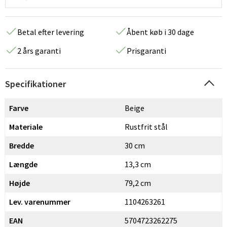
Betal efter levering
Åbent køb i 30 dage
2 års garanti
Prisgaranti
Specifikationer
Farve
Beige
Materiale
Rustfrit stål
Bredde
30 cm
Længde
13,3 cm
Højde
79,2 cm
Lev. varenummer
1104263261
EAN
5704723262275