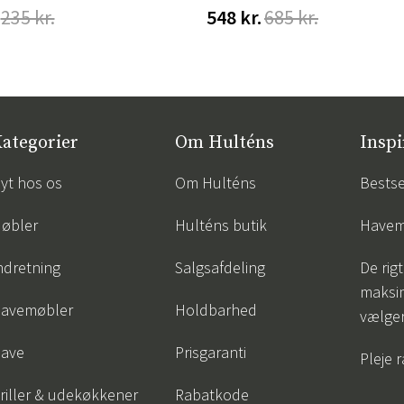
235 kr.
548 kr.
685 kr.
ategorier
Om Hulténs
Inspi
yt hos os
Om Hulténs
Bestse
øbler
Hulténs butik
Havem
ndretning
Salgsafdeling
De rigt
maksi
avemøbler
Holdbarhed
vælge
ave
Prisgaranti
Pleje 
riller & udekøkkener
Rabatkode