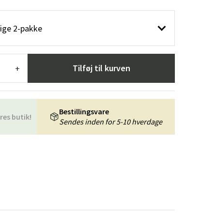
æpper
Haveredskaber
Entrémøbler
eige 2-pakke
indretning
Tilføj til kurven
+
Bestillingsvare
res butik!
Sendes inden for 5-10 hverdage