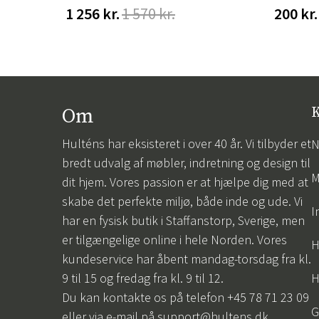
1 256 kr.
1 570 kr.
200 kr.
Om
K
Hulténs har eksisteret i over 40 år. Vi tilbyder et
N
bredt udvalg af møbler, indretning og design til
M
dit hjem. Vores passion er at hjælpe dig med at
skabe det perfekte miljø, både inde og ude. Vi
I
har en fysisk butik i Staffanstorp, Sverige, men
er tilgængelige online i hele Norden. Vores
H
kundeservice har åbent mandag-torsdag fra kl.
9 til 15 og fredag fra kl. 9 til 12.
H
Du kan kontakte os på telefon +45 78 71 23 09
G
eller via e-mail på
support@hultens.dk