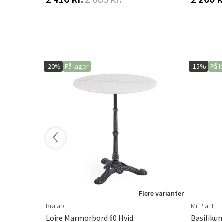
-20%
På lager
-15%
På l
ere varianter
Flere varianter
Brafab
Mr Plant
Loire Marmorbord 60 Hvid
Basiliku