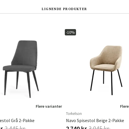
LIGNENDE PRODUKTER
-10%
Sverige
Danmark
Norge
Suomi
Flere varianter
Flere
Torkelson
sestol Grå 2-Pakke
Navo Spisestol Beige 2-Pakke
r.
2 445 kr.
2 740 kr.
3 045 kr.