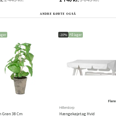
ANDRE KØBTE OGSÅ
ager
-20%
På lager
Flere
Hillerstorp
m Grøn 38 Cm
Hængekøjetag Hvid