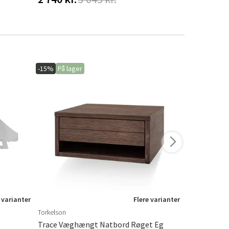
-15%
På lager
-20%
På lage
 varianter
Flere varianter
Torkelson
Hillerstorp
Trace Væghængt Natbord Røget Eg
Hængesofa 