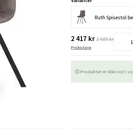
Varianter
ofa
Hængestole
Badeværelsest
Ruth Spisestol b
Produkter til vedligeholdelse
Småopbevaring
Badeværelses
2 417 kr
2 685 kr
-
Prishistorie
Produktet er ikke vist i vo