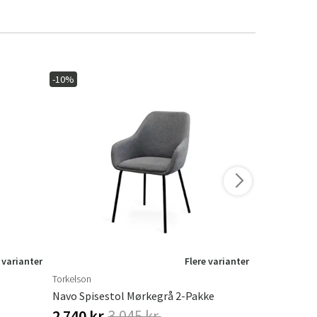
-10%
-10%
 varianter
Flere varianter
Torkelson
Torkelson
Navo Spisestol Mørkegrå 2-Pakke
Navo Spises
2 740 kr.
3 045 kr.
2 740 kr.