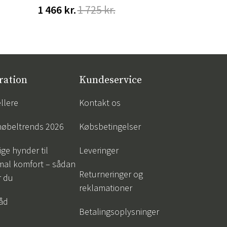
1 466 kr.
1 725 kr.
548 kr.
68
ration
Kundeservice
llere
Kontakt os
øbeltrends 2026
Købsbetingelser
ige hynder til
Leveringer
mal komfort – sådan
Returneringer og
r du
reklamationer
råd
Betalingsoplysninger