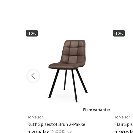
-10%
-10%
ere varianter
Flere varianter
Torkelson
Torkelson
g
Ruth Spisestol Brun 2-Pakke
Flair Spi
2 416 kr.
2 685 kr.
2 200 k