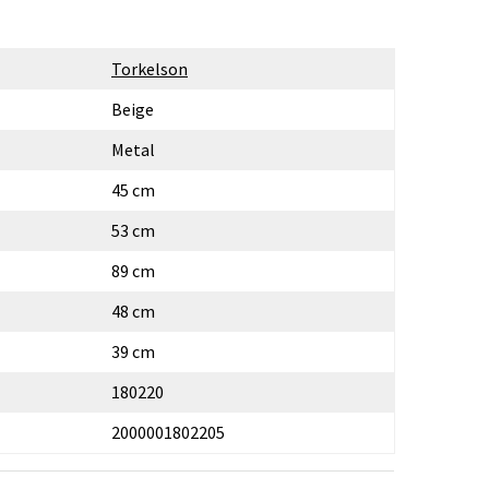
Torkelson
Beige
Metal
45 cm
53 cm
89 cm
48 cm
39 cm
180220
2000001802205