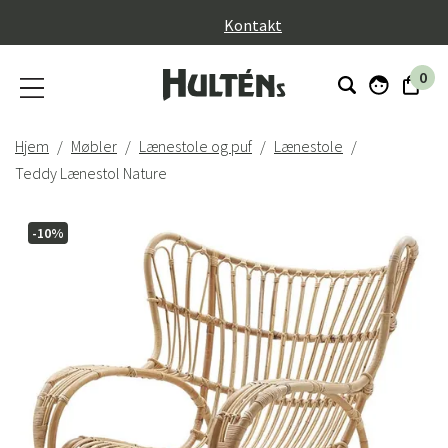
}
Kontakt
0
Hjem
Møbler
Lænestole og puf
Lænestole
Teddy Lænestol Nature
-10%