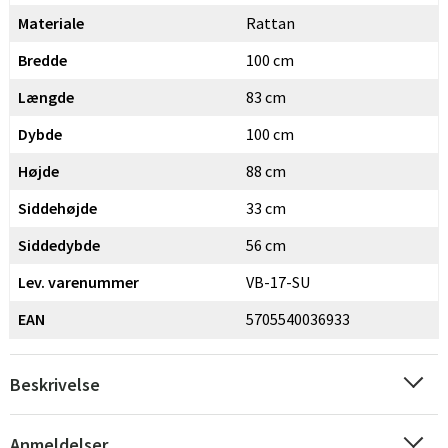
Materiale
Rattan
Bredde
100 cm
Sverige
Danmark
Længde
83 cm
Dybde
100 cm
Norge
Suomi
Højde
88 cm
Siddehøjde
33 cm
Siddedybde
56 cm
Lev. varenummer
VB-17-SU
EAN
5705540036933
Beskrivelse
Anmeldelser