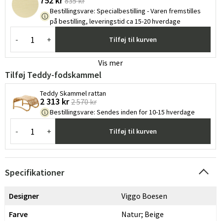
752 kr
835 kr
Bestillingsvare
:
Specialbestilling - Varen fremstilles
på bestilling, leveringstid ca 15-20 hverdage
-
+
Tilføj til kurven
Vis mer
Tilføj Teddy-fodskammel
Teddy Skammel rattan
2 313 kr
2 570 kr
Bestillingsvare
:
Sendes inden for 10-15 hverdage
-
+
Tilføj til kurven
Specifikationer
Designer
Viggo Boesen
Farve
Natur; Beige