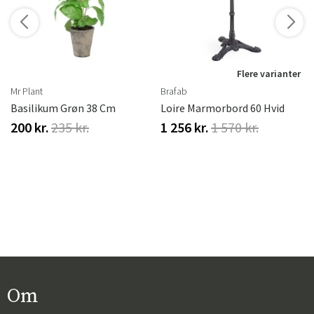
r
Flere varianter
Mr Plant
Brafab
Basilikum Grøn 38 Cm
Loire Marmorbord 60 Hvid
200 kr.
235 kr.
1 256 kr.
1 570 kr.
Om