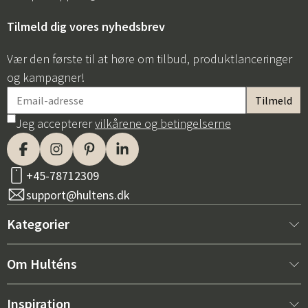
Tilmeld dig vores nyhedsbrev
Vær den første til at høre om tilbud, produktlanceringer
og kampagner!
Jeg accepterer
vilkårene og betingelserne
+45-78712309
support@hultens.dk
Kategorier
Nyt hos os
Om Hulténs
Møbler
Om Hulténs
Inspiration