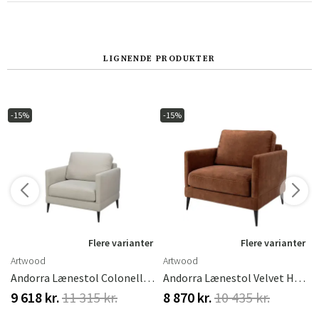
Norge
Suomi
LIGNENDE PRODUKTER
-15%
-15%
r
Flere varianter
Flere varianter
Artwood
Artwood
Andorra Lænestol Colonella Linen
Andorra Lænestol Velvet Hazel
9 618 kr.
11 315 kr.
8 870 kr.
10 435 kr.