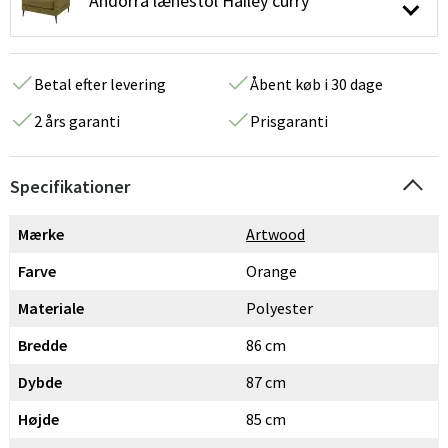
Andorra lænestol Hailey curry
Betal efter levering
Åbent køb i 30 dage
2 års garanti
Prisgaranti
Specifikationer
Mærke
Artwood
Farve
Orange
Materiale
Polyester
Bredde
86 cm
Dybde
87 cm
Højde
85 cm