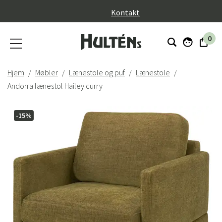
}
Kontakt
0
Hjem
Møbler
Lænestole og puf
Lænestole
Andorra lænestol Hailey curry
-15%