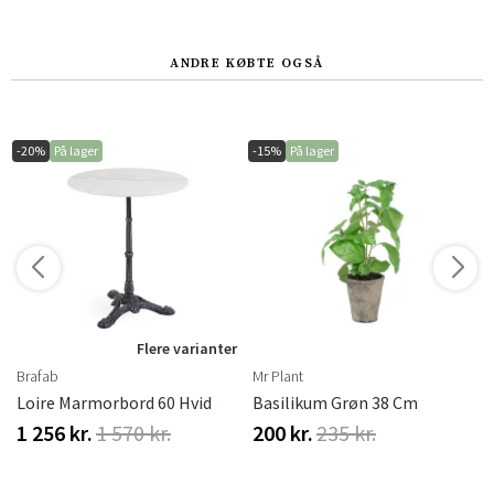
ANDRE KØBTE OGSÅ
-20%
På lager
-15%
På lager
r
Flere varianter
Brafab
Mr Plant
Loire Marmorbord 60 Hvid
Basilikum Grøn 38 Cm
1 256 kr.
1 570 kr.
200 kr.
235 kr.