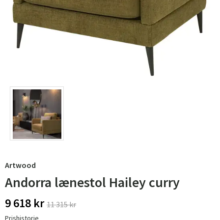
Artwood
Andorra lænestol Hailey curry
9 618 kr
11 315 kr
Prishistorie