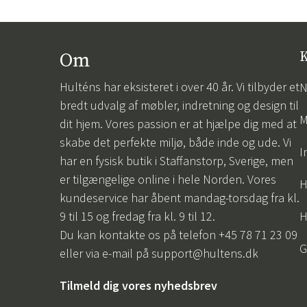
Om
K
Hulténs har eksisteret i over 40 år. Vi tilbyder et
N
bredt udvalg af møbler, indretning og design til
M
dit hjem. Vores passion er at hjælpe dig med at
skabe det perfekte miljø, både inde og ude. Vi
I
har en fysisk butik i Staffanstorp, Sverige, men
er tilgængelige online i hele Norden. Vores
H
kundeservice har åbent mandag-torsdag fra kl.
9 til 15 og fredag fra kl. 9 til 12.
H
Du kan kontakte os på telefon +45 78 71 23 09
G
eller via e-mail på
support@hultens.dk
Tilmeld dig vores nyhedsbrev