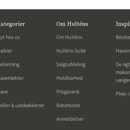
ategorier
Om Hulténs
Inspi
yt hos os
Om Hulténs
Bestse
øbler
Hulténs butik
Havem
ndretning
Salgsafdeling
De rigt
maksi
avemøbler
Holdbarhed
vælge
ave
Prisgaranti
Pleje 
riller & udekøkkener
Rabatkode
Anmeldelser