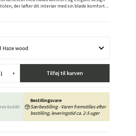
æpper
Haveredskaber
Entrémøbler
len, der løfter dit interiør med sin bløde komfort ...
indretning
l Haze wood
Tilføj til kurven
+
Bestillingsvare
res butik!
Særbestilling - Varen fremstilles efter
bestilling, leveringstid ca. 2-5 uger