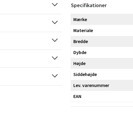
Specifikationer
Mærke
Materiale
Bredde
Dybde
Sverige
Danmark
Højde
Norge
Suomi
Siddehøjde
Lev. varenummer
EAN