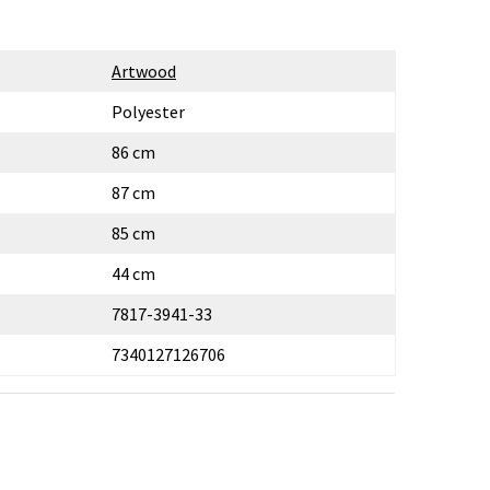
Artwood
Polyester
86 cm
87 cm
85 cm
44 cm
7817-3941-33
7340127126706