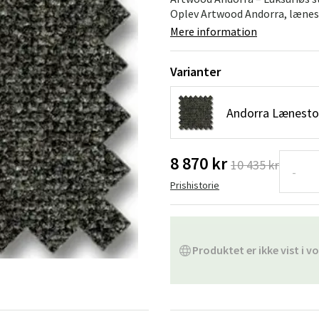
ofa
Hængestole
Badeværelsest
Oplev Artwood Andorra, lænesto
Mere information
Produkter til vedligeholdelse
Småopbevaring
Badeværelses
Varianter
Andorra Lænesto
8 870 kr
10 435 kr
-
Prishistorie
Produktet er ikke vist i vo