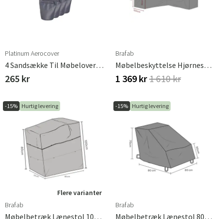
Platinum Aerocover
Brafab
4 Sandsække Til Møbelovertræk AeroCover ​
Møbelbeskyttelse Hjørnesofa 335/260x70 Cm Premium
265 kr
1 369 kr
1 610 kr
-15%
Hurtig levering
-15%
Hurtig levering
Flere varianter
Brafab
Brafab
Møbelbetræk Lænestol 100x95 Cm Waterproof
Møbelbetræk Lænestol 80x80 Cm Premium