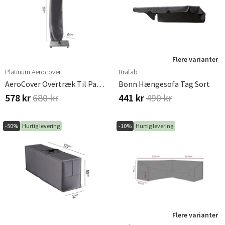
Flere varianter
Platinum Aerocover
Brafab
AeroCover Overtræk Til Parasol Frithængende H292x60/65
Bonn Hængesofa Tag Sort
578 kr
680 kr
441 kr
490 kr
-50%
Hurtig levering
-10%
Hurtig levering
Flere varianter