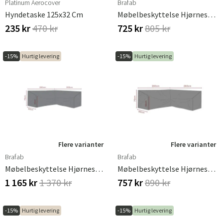
Platinum Aerocover
Brafab
Hyndetaske 125x32 Cm
Møbelbeskyttelse Hjørnesofa 225/225x70 Cm Waterproof
235 kr
470 kr
725 kr
805 kr
Sverige
Danmark
Norge
Suomi
-15%
Hurtig levering
-15%
Hurtig levering
Flere varianter
Flere varianter
Brafab
Brafab
Møbelbeskyttelse Hjørnesofa 260/260x70x90 Cm Premium
Møbelbeskyttelse Hjørnesofa 260/260x70x90 Cm Waterproof
1 165 kr
1 370 kr
757 kr
890 kr
-15%
Hurtig levering
-15%
Hurtig levering