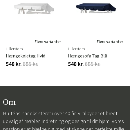
Flere varianter
Flere varianter
Hillerstorp
Hillerstorp
Hængekøjetag Hvid
Hængesofa Tag Blå
548 kr.
685 kr.
548 kr.
685 kr.
Om
Hulténs har eksisteret i over 40 år. Vi tilbyder et bredt
udvalg af møbler, indretning og design til dit hjem. Vores
passion er at hjælpe dig med at skabe det perfekte miljø,