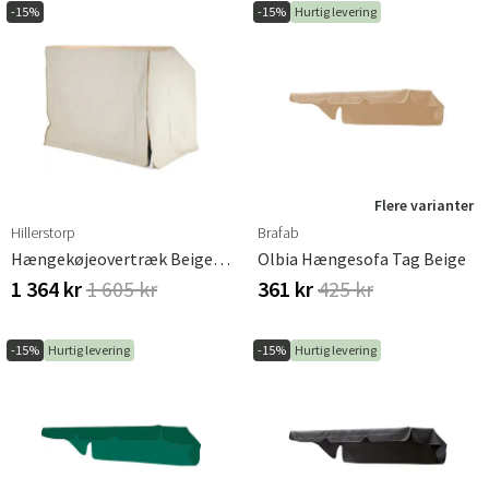
-15%
-15%
Hurtig levering
Flere varianter
Hillerstorp
Brafab
Hængekøjeovertræk Beige Polyester
Olbia Hængesofa Tag Beige
1 364 kr
1 605 kr
361 kr
425 kr
-15%
Hurtig levering
-15%
Hurtig levering