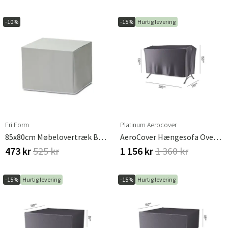
-10%
-15%
Hurtig levering
Fri Form
Platinum Aerocover
85x80cm Møbelovertræk Bord
AeroCover Hængesofa Overtræk
473 kr
525 kr
1 156 kr
1 360 kr
-15%
Hurtig levering
-15%
Hurtig levering