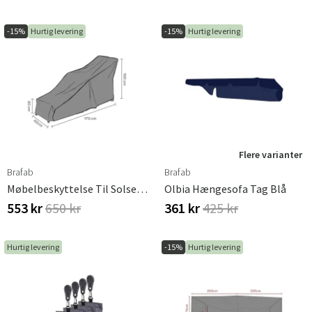
-15%
Hurtig levering
-15%
Hurtig levering
Flere varianter
Brafab
Brafab
Møbelbeskyttelse Til Solseng 170x65 Cm Premium
Olbia Hængesofa Tag Blå
553 kr
650 kr
361 kr
425 kr
Hurtig levering
-15%
Hurtig levering