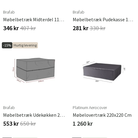
Brafab
Brafab
Møbelbetræk Midterdel 115x70/40x80 Cm Premium
Møbelbetræk Pudekasse 110x60x60 Cm Waterproof
346 kr
407 kr
281 kr
330 kr
-15%
Hurtig levering
Brafab
Platinum Aerocover
Møbelbetræk Udekøkken 246x68x75 Cm Premium
Møbelovertræk 220x220 Cm
553 kr
650 kr
1 260 kr