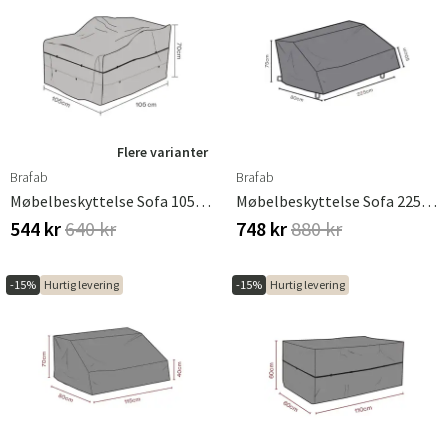
Flere varianter
Brafab
Brafab
Møbelbeskyttelse Sofa 105x105 Cm Waterproof
Møbelbeskyttelse Sofa 225x80x80 Cm Premium
544 kr
640 kr
748 kr
880 kr
-15%
Hurtig levering
-15%
Hurtig levering