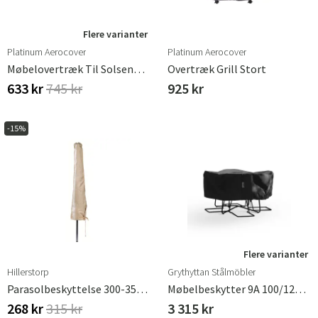
Flere varianter
Platinum Aerocover
Platinum Aerocover
Møbelovertræk Til Solseng 90x210 Cm
Overtræk Grill Stort
633 kr
745 kr
925 kr
-15%
Flere varianter
Hillerstorp
Grythyttan Stålmöbler
Parasolbeskyttelse 300-350 Cm Plastbelagt
Møbelbeskytter 9A 100/120 Inkl. Stole Ø158cm, H 55cm
268 kr
315 kr
3 315 kr