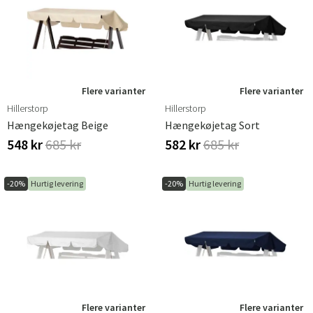
Udforsk vores brede udvalg af vejrbestandige overtræk,
hammock-beskyttelse og hammock-tag – og supplér
gerne med tag til pavillon. Hos Hulténs finder du også
havemøbler som loungegrupper, spisegrupper, hammock
samt caféborde og stole til altaner og mindre uderum.
Flere varianter
Flere varianter
Hillerstorp
Hillerstorp
Hængekøjetag Beige
Hængekøjetag Sort
548 kr
685 kr
582 kr
685 kr
-20%
Hurtig levering
-20%
Hurtig levering
Flere varianter
Flere varianter