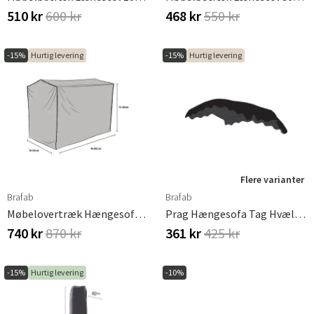
510 kr
600 kr
468 kr
550 kr
-15%
Hurtig levering
-15%
Hurtig levering
Flere varianter
Brafab
Brafab
Møbelovertræk Hængesofa 130x205 Cm
Prag Hængesofa Tag Hvælvet Sort
740 kr
870 kr
361 kr
425 kr
-15%
Hurtig levering
-10%