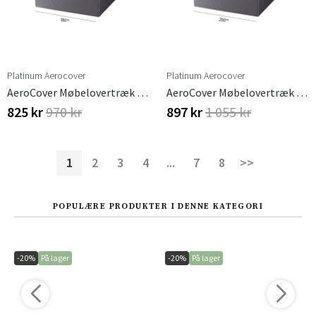
Platinum Aerocover
Platinum Aerocover
AeroCover Møbelovertræk 180x150xH85 Cm
AeroCover Møbelovertræk 200x150xH85
825 kr
970 kr
897 kr
1 055 kr
1
2
3
4
...
7
8
>>
POPULÆRE PRODUKTER I DENNE KATEGORI
-20%
På lager
-20%
På lager