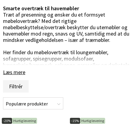
Smarte overtræk til havemøbler
Træt af presenning og ønsker du et formsyet
møbelovertræk? Med det rigtige
møbelbeskyttelse/overtræk beskytter du utemøbler og
havemøbler mod regn, snavs og UV, samtidig med at du
mindsker vedligeholdelsen – især af træmøbler.
Her finder du møbelovertræk til loungemøbler,
sofagrupper, spisegrupper, modulsofaer,
hængekøje/hammock, solsenge, parasoller og dækstole.
Vi tilbyder også møbelovertræk fra Brafab med hurtig
Læs mere
levering.
Filtrér
Vandtætte møbelovertræk
I sortimentet findes vandtætte alternativer, blandt
andet fra AeroCover, som hjælper med at holde
møblerne tørre og har høj farveægthed, så overtrækket
ikke bleger så let. Du finder overtræk til borde, stole,
sofaer, hjørnesofaer, grill og meget mere.
-20%
Hurtig levering
-15%
Hurtig levering
Køb møbelovertræk til utemøbler hos Hulténs