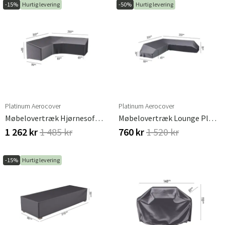
-15%
Hurtig levering
-50%
Hurtig levering
Platinum Aerocover
Platinum Aerocover
Møbelovertræk Hjørnesofa 255/255x90 Cm
Møbelovertræk Lounge Platform 255x255x90xH30/45/70
1 262 kr
1 485 kr
760 kr
1 520 kr
-15%
Hurtig levering