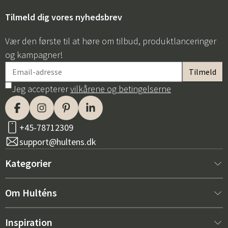
Tilmeld dig vores nyhedsbrev
Vær den første til at høre om tilbud, produktlanceringer
og kampagner!
Jeg accepterer
vilkårene og betingelserne
Sverige
Danmark
Norge
Suomi
+45-78712309
support@hultens.dk
Kategorier
Nyt hos os
Om Hulténs
Møbler
Om Hulténs
Inspiration