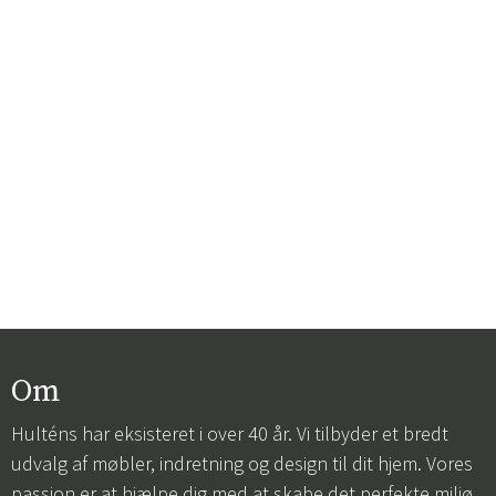
Om
Hulténs har eksisteret i over 40 år. Vi tilbyder et bredt
udvalg af møbler, indretning og design til dit hjem. Vores
passion er at hjælpe dig med at skabe det perfekte miljø,