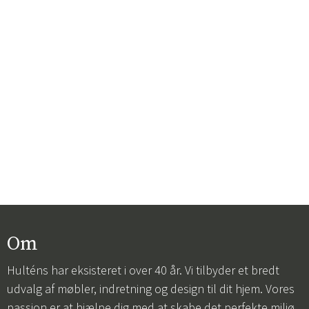
Om
Hulténs har eksisteret i over 40 år. Vi tilbyder et bredt
udvalg af møbler, indretning og design til dit hjem. Vores
passion er at hjælpe dig med at skabe det perfekte miljø,