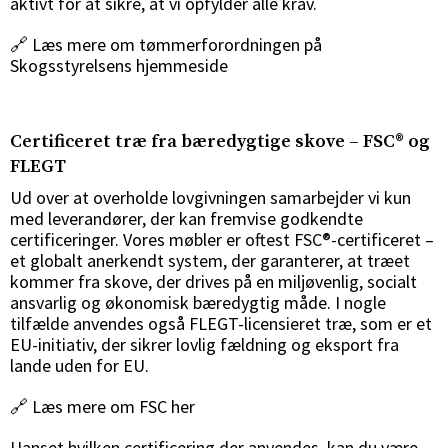
aktivt for at sikre, at vi opfylder alle krav.
🔗
Læs mere om tømmerforordningen på
Skogsstyrelsens hjemmeside
Certificeret træ fra bæredygtige skove – FSC® og
FLEGT
Ud over at overholde lovgivningen samarbejder vi kun
med leverandører, der kan fremvise godkendte
certificeringer. Vores møbler er oftest FSC®-certificeret –
et globalt anerkendt system, der garanterer, at træet
kommer fra skove, der drives på en miljøvenlig, socialt
ansvarlig og økonomisk bæredygtig måde. I nogle
tilfælde anvendes også FLEGT-licensieret træ, som er et
Sverige
Danmark
EU-initiativ, der sikrer lovlig fældning og eksport fra
lande uden for EU.
Norge
Suomi
🔗
Læs mere om FSC her
Uanset hvilken certificering der anvendes, kan du være