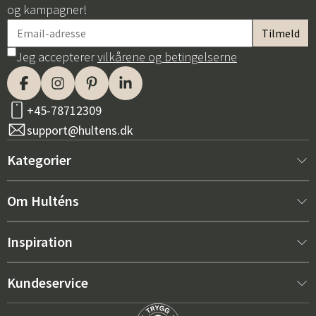
og kampagner!
Jeg accepterer
vilkårene og betingelserne
+45-78712309
support@hultens.dk
Kategorier
Nyt hos os
Om Hulténs
Møbler
Om Hulténs
Inspiration
Indretning
Hulténs butik
Bestsellere
Kundeservice
Havemøbler
Salgsafdeling
Havemøbeltrends 2026