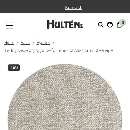
}
Kontakt
0
Hjem
Have
Hynder
Teddy sæde og rygpude for lenestol A622 Crumble Beige
-10%