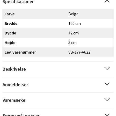
Specifikationer
Farve
Beige
Bredde
120 cm
Dybde
72 cm
Højde
5 cm
Lev. varenummer
VB-17Y-A622
Beskrivelse
Anmeldelser
Sverige
Danmark
Norge
Suomi
Varemærke
Spørgsmål og svar