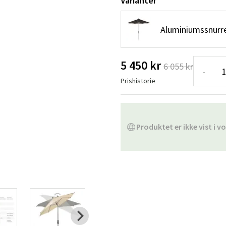
Varianter
ofa
Hængestole
Badeværelsest
Aluminiumssnurre
Produkter til vedligeholdelse
Småopbevaring
Badeværelses
5 450 kr
6 055 kr
-
Prishistorie
Produktet er ikke vist i vo