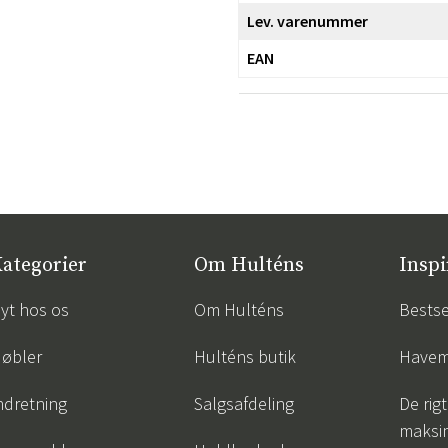
Lev. varenummer
EAN
ategorier
Om Hulténs
Inspi
yt hos os
Om Hulténs
Bestse
øbler
Hulténs butik
Havem
ndretning
Salgsafdeling
De rigt
maksi