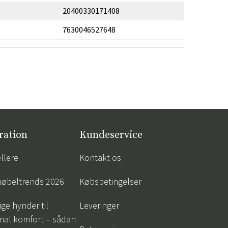
20400330171408
7630046527648
ration
Kundeservice
llere
Kontakt os
øbeltrends 2026
Købsbetingelser
ige hynder til
Leveringer
mal komfort – sådan