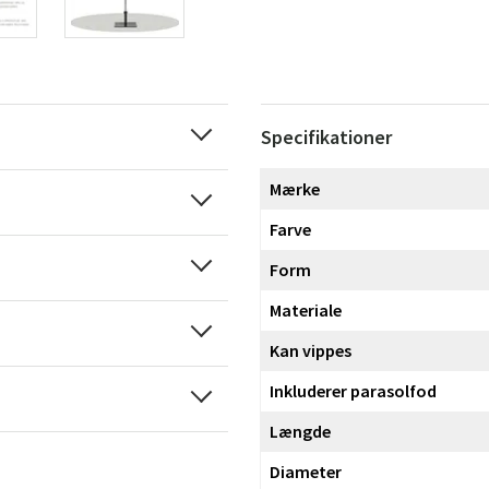
Specifikationer
Mærke
Farve
Form
Materiale
Sverige
Danmark
Kan vippes
Norge
Suomi
Inkluderer parasolfod
Længde
Diameter