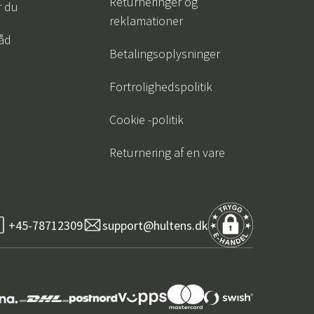
Returneringer og
r du
reklamationer
råd
Betalingsoplysninger
Fortrolighedspolitik
Cookie -politik
Returnering af en vare
+45-78712309
support@hultens.dk