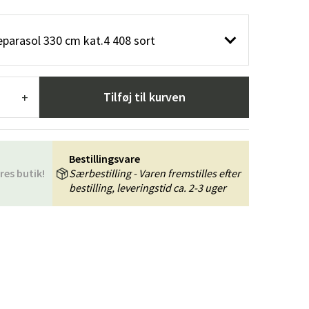
æpper
Haveredskaber
Entrémøbler
parasol 330 cm kat.4 408 sort
indretning
Tilføj til kurven
+
Bestillingsvare
res butik!
Særbestilling - Varen fremstilles efter
bestilling, leveringstid ca. 2-3 uger