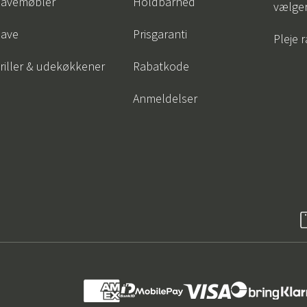
avemøbler
Holdbarhed
vælge
ave
Prisgaranti
Pleje 
riller & udekøkkener
Rabatkode
Anmeldelser