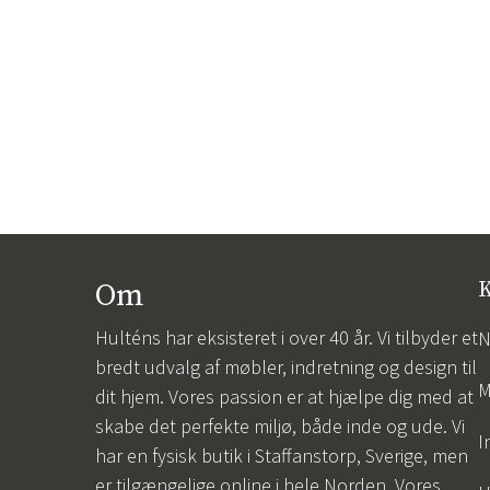
Om
K
Hulténs har eksisteret i over 40 år. Vi tilbyder et
N
bredt udvalg af møbler, indretning og design til
M
dit hjem. Vores passion er at hjælpe dig med at
skabe det perfekte miljø, både inde og ude. Vi
I
har en fysisk butik i Staffanstorp, Sverige, men
er tilgængelige online i hele Norden. Vores