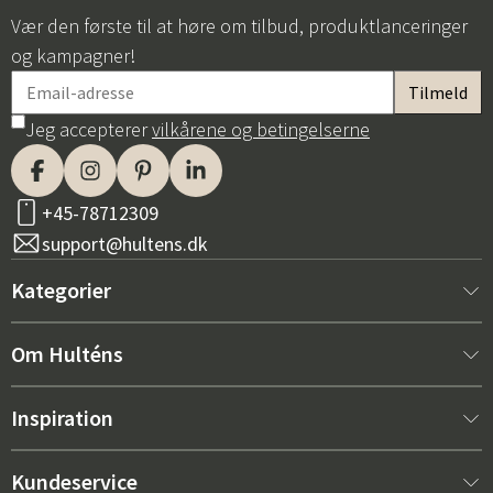
Vær den første til at høre om tilbud, produktlanceringer
og kampagner!
Jeg accepterer
vilkårene og betingelserne
+45-78712309
support@hultens.dk
Kategorier
Nyt hos os
Om Hulténs
Møbler
Om Hulténs
Inspiration
Indretning
Hulténs butik
Bestsellere
Kundeservice