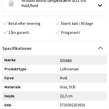
Around World lampeskærm Ø21 cm
hvid/hvid
Betal efter levering
Åbent køb i 30 dage
2 års garanti
Prisgaranti
Specifikationer
Mærke
Umage
Produkttype
Loftslampe
Farve
Hvid
Materiale
Glas; Stål
Højde
22,3 cm
EAN
5710302253916