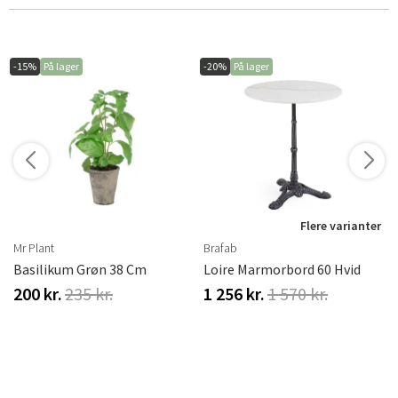
-15%
På lager
-20%
På lager
r
Flere varianter
Mr Plant
Brafab
Basilikum Grøn 38 Cm
Loire Marmorbord 60 Hvid
200 kr.
235 kr.
1 256 kr.
1 570 kr.