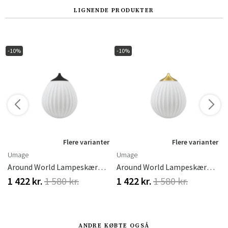
LIGNENDE PRODUKTER
-10%
-10%
r
Flere varianter
Flere varianter
Umage
Umage
Oak
Around World Lampeskærm Ø21 Cm White/black
Around World Lampeskærm Ø21 Cm White/brushed Brass
1 422 kr.
1 580 kr.
1 422 kr.
1 580 kr.
ANDRE KØBTE OGSÅ