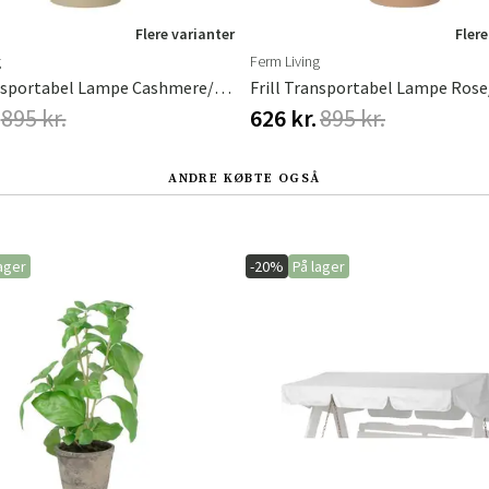
Flere varianter
Flere
g
Ferm Living
Frill Transportabel Lampe Cashmere/White
Frill Transportabel Lampe Ros
895 kr.
626 kr.
895 kr.
ANDRE KØBTE OGSÅ
ager
-20%
På lager