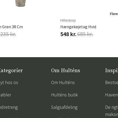
Flere
Hillerstorp
m Grøn 38 Cm
Hængekøjetag Hvid
235 kr.
548 kr.
685 kr.
ategorier
Om Hulténs
Inspi
yt hos os
Om Hulténs
Bestse
øbler
Hulténs butik
Havem
ndretning
Salgsafdeling
De rigt
maksi