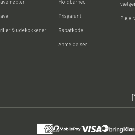
avemøbler
Holdbarhed
vælge
ave
Prisgaranti
Pleje 
riller & udekøkkener
Rabatkode
Anmeldelser