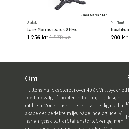
ere varianter
Flere varianter
Brafab
Mr Plant
Loire Marmorbord 60 Hvid
Basiliku
1 256 kr.
1 570 kr.
200 kr.
Om
K
Hulténs har eksisteret i over 40 år. Vi tilbyder et
N
bredt udvalg af møbler, indretning og design til
M
dit hjem. Vores passion er at hjælpe dig med at
skabe det perfekte miljø, både inde og ude. Vi
I
har en fysisk butik i Staffanstorp, Sverige, men
er tilgængelige online i hele Norden. Vores