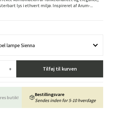
æpper
Haveredskaber
Entrémøbler
sterbart lys i ethvert miljø. Inspireret af Arum-...
indretning
bel lampe Sienna
Tilføj til kurven
+
Bestillingsvare
res butik!
Sendes inden for 5-10 hverdage