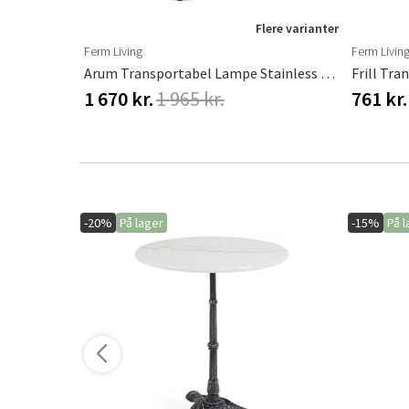
Flere varianter
Ferm Living
Ferm Livin
Arum Transportabel Lampe Stainless Steel
1 670 kr.
1 965 kr.
761 kr.
-20%
På lager
-15%
På l