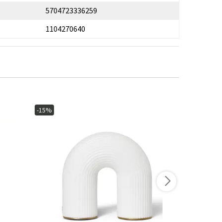
5704723336259
1104270640
-15%
-15%