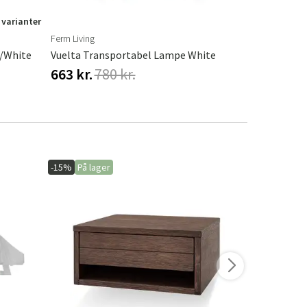
 varianter
Ferm Living
Artwood
e/White
Vuelta Transportabel Lampe White
663 kr.
780 kr.
1 500 kr.
-15%
På lager
-20%
På lage