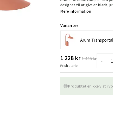
ofa
Hængestole
Badeværelsest
designet til at give et blødt, ju
Mere information
Produkter til vedligeholdelse
Småopbevaring
Badeværelses
Varianter
Arum Transporta
1 228 kr
1 445 kr
-
Prishistorie
Produktet er ikke vist i vo