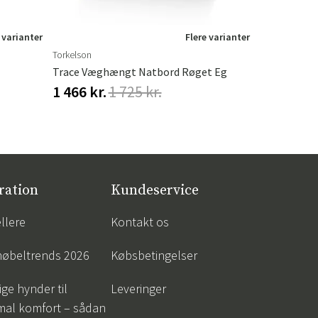
 varianter
Flere varianter
Torkelson
Hillerstorp
Trace Væghængt Natbord Røget Eg
Hængesofa 
1 466 kr.
1 725 kr.
548 kr.
68
ration
Kundeservice
llere
Kontakt os
øbeltrends 2026
Købsbetingelser
ige hynder til
Leveringer
mal komfort – sådan