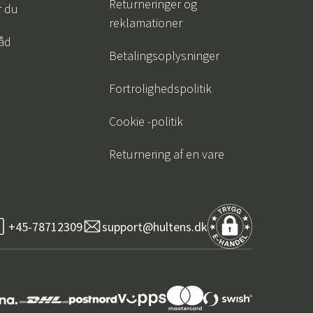
Returneringer og
r du
reklamationer
råd
Betalingsoplysninger
Fortrolighedspolitik
Cookie -politik
Returnering af en vare
+45-78712309
support@hultens.dk