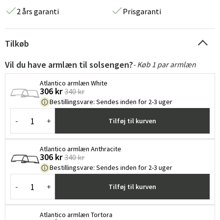
2 års garanti
Prisgaranti
Tilkøb
Vil du have armlæn til solsengen?
- Køb 1 par armlæn
Atlantico armlæn White
306 kr
340 kr
Bestillingsvare
:
Sendes inden for 2-3 uger
-
+
Tilføj til kurven
Atlantico armlæn Anthracite
306 kr
340 kr
Bestillingsvare
:
Sendes inden for 2-3 uger
-
+
Tilføj til kurven
Atlantico armlæn Tortora