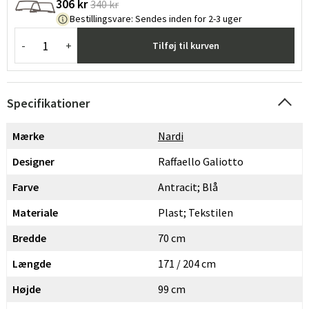
306 kr
340 kr
Bestillingsvare
:
Sendes inden for 2-3 uger
-
+
Tilføj til kurven
Specifikationer
Mærke
Nardi
Designer
Raffaello Galiotto
Farve
Antracit; Blå
Materiale
Plast; Tekstilen
Bredde
70 cm
Længde
171 / 204 cm
Højde
99 cm