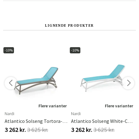
LIGNENDE PRODUKTER
-10%
-10%
r
Flere varianter
Flere varianter
Nardi
Nardi
extilene
Atlantico Solseng Tortora-Celeste
Atlantico Solseng White-Celeste
3 262 kr.
3 625 kr.
3 262 kr.
3 625 kr.