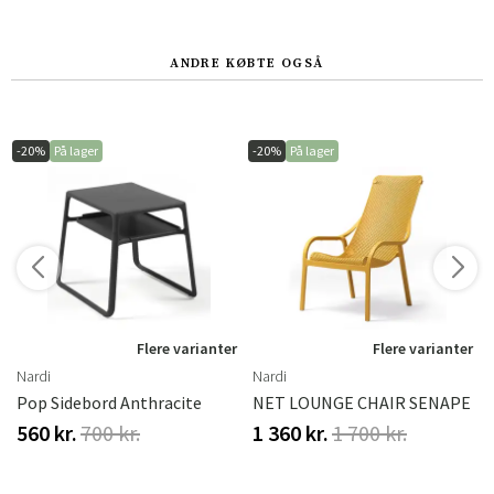
ANDRE KØBTE OGSÅ
-20%
På lager
-20%
På lager
r
Flere varianter
Flere varianter
Nardi
Nardi
lco Blue
Pop Sidebord Anthracite
NET LOUNGE CHAIR SENAPE
560 kr.
700 kr.
1 360 kr.
1 700 kr.