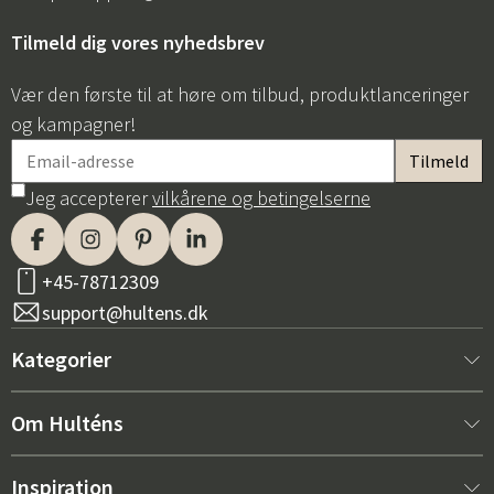
Tilmeld dig vores nyhedsbrev
Vær den første til at høre om tilbud, produktlanceringer
og kampagner!
Jeg accepterer
vilkårene og betingelserne
+45-78712309
support@hultens.dk
Kategorier
Nyt hos os
Om Hulténs
Møbler
Om Hulténs
Inspiration