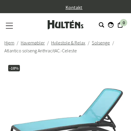
}
Kontakt
0
Hjem
Havemøbler
Hvilestole & Relax
Solsenge
Atlantico solseng AnthracitAC.-Celeste
-10%