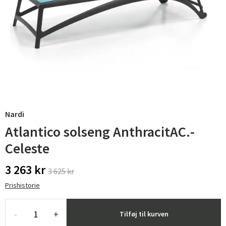
Nardi
Atlantico solseng AnthracitAC.-
Celeste
3 263 kr
3 625 kr
Prishistorie
-
+
Tilføj til kurven