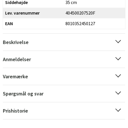
Siddehøjde
35 cm
Lev. varenummer
404500207520F
EAN
8010352450127
Beskrivelse
Sverige
Danmark
Anmeldelser
Norge
Suomi
Varemærke
Spørgsmål og svar
Prishistorie