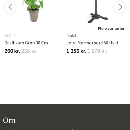
r
Flere varianter
Mr Plant
Brafab
Basilikum Grøn 38 Cm
Loire Marmorbord 60 Hvid
200 kr.
235 kr.
1 256 kr.
1 570 kr.
Om