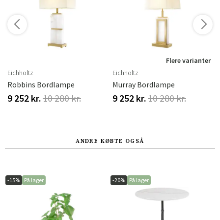
r
Flere varianter
Eichholtz
Eichholtz
Robbins Bordlampe
Murray Bordlampe
9 252 kr.
10 280 kr.
9 252 kr.
10 280 kr.
ANDRE KØBTE OGSÅ
-15%
På lager
-20%
På lager