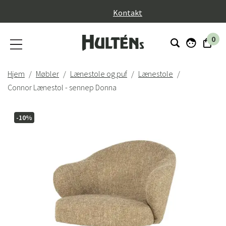
}
Kontakt
0
Hjem
Møbler
Lænestole og puf
Lænestole
Connor Lænestol - sennep Donna
-10%