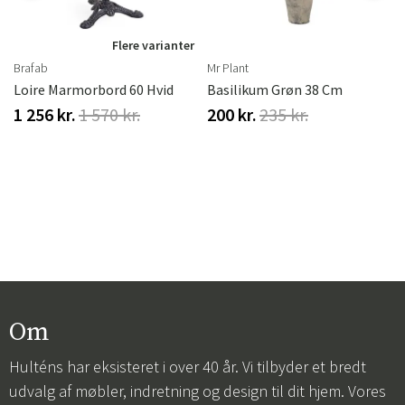
r
Flere varianter
Brafab
Mr Plant
Loire Marmorbord 60 Hvid
Basilikum Grøn 38 Cm
1 256 kr.
1 570 kr.
200 kr.
235 kr.
Om
Hulténs har eksisteret i over 40 år. Vi tilbyder et bredt
udvalg af møbler, indretning og design til dit hjem. Vores