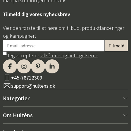
mail på
support@hultens.dk
Tilmeld dig vores nyhedsbrev
Vær den første til at høre om tilbud, produktlanceringer
og kampagner!
Jeg accepterer
vilkårene og betingelserne
+45-78712309
support@hultens.dk
Kategorier
Nyt hos os
Om Hulténs
Møbler
Om Hulténs