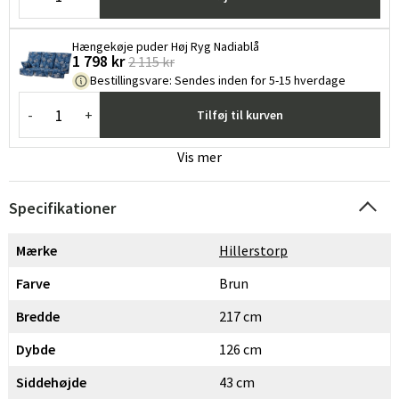
Hængekøje puder Høj Ryg Nadiablå
1 798 kr
2 115 kr
Bestillingsvare
:
Sendes inden for 5-15 hverdage
-
+
Tilføj til kurven
Vis mer
Specifikationer
Mærke
Hillerstorp
Farve
Brun
Bredde
217 cm
Dybde
126 cm
Sverige
Danmark
Siddehøjde
43 cm