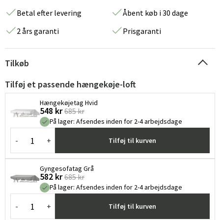
Betal efter levering
Åbent køb i 30 dage
2 års garanti
Prisgaranti
Tilkøb
Tilføj et passende hængekøje-loft
Hængekøjetag Hvid
548 kr
685 kr
På lager
:
Afsendes inden for 2-4 arbejdsdage
-
+
Tilføj til kurven
Gyngesofatag Grå
582 kr
685 kr
På lager
:
Afsendes inden for 2-4 arbejdsdage
-
+
Tilføj til kurven