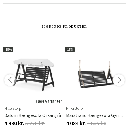
LIGNENDE PRODUKTER
-15%
-15%
r
Flere varianter
Hillerstorp
Hillerstorp
etræ
Dalom Hængesofa Orkangrå
Marstrand Hængesofa Gynge Grå
4 480 kr.
5 270 kr.
4 084 kr.
4 805 kr.