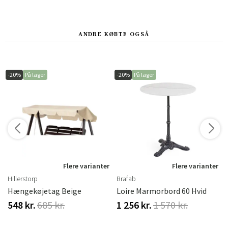
ANDRE KØBTE OGSÅ
-20%
På lager
-20%
På lager
r
Flere varianter
Flere varianter
Hillerstorp
Brafab
Hængekøjetag Beige
Loire Marmorbord 60 Hvid
548 kr.
685 kr.
1 256 kr.
1 570 kr.