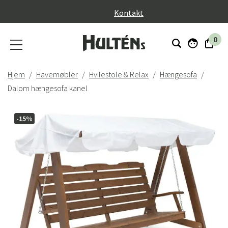
}
Kontakt
0
Hjem
Havemøbler
Hvilestole & Relax
Hængesofa
Dalom hængesofa kanel
-15%