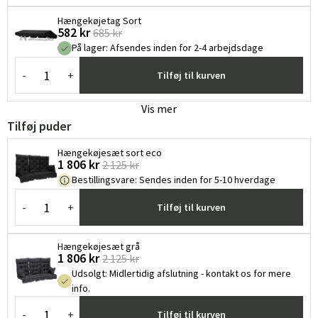
Hængekøjetag Sort
582 kr
685 kr
På lager
:
Afsendes inden for 2-4 arbejdsdage
-
+
Tilføj til kurven
Vis mer
Tilføj puder
Hængekøjesæt sort eco
1 806 kr
2 125 kr
Bestillingsvare
:
Sendes inden for 5-10 hverdage
-
+
Tilføj til kurven
Hængekøjesæt grå
1 806 kr
2 125 kr
Udsolgt
:
Midlertidig afslutning - kontakt os for mere
info.
-
+
Tilføj til kurven