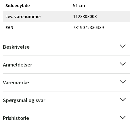
Siddedybde
51 cm
Norge
Suomi
Lev. varenummer
1123303003
EAN
7319072330339
Beskrivelse
Anmeldelser
Varemærke
Spørgsmål og svar
Prishistorie