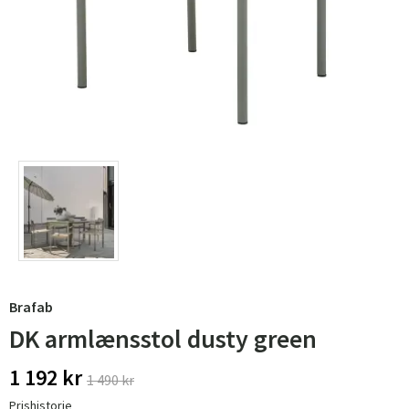
Brafab
DK armlænsstol dusty green
1 192 kr
1 490 kr
Prishistorie