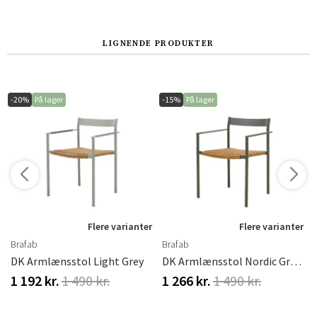
Norge
Suomi
LIGNENDE PRODUKTER
-20%
På lager
-15%
På lager
r
Flere varianter
Flere varianter
Brafab
Brafab
DK Armlænsstol Light Grey
DK Armlænsstol Nordic Green
1 192 kr.
1 490 kr.
1 266 kr.
1 490 kr.