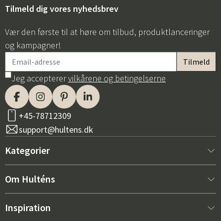
Tilmeld dig vores nyhedsbrev
Vær den første til at høre om tilbud, produktlanceringer
og kampagner!
Jeg accepterer
vilkårene og betingelserne
+45-78712309
support@hultens.dk
Kategorier
Nyt hos os
Om Hulténs
Møbler
Om Hulténs
Inspiration