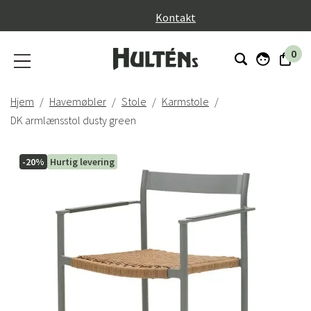
}
Kontakt
0
Hjem
Havemøbler
Stole
Karmstole
DK armlænsstol dusty green
-20%
Hurtig levering