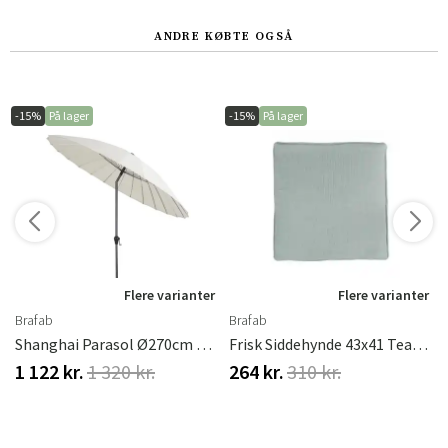
ANDRE KØBTE OGSÅ
-15%
På lager
-15%
På lager
r
Flere varianter
Flere varianter
Brafab
Brafab
 Grå/Khaki Brafab
Shanghai Parasol Ø270cm Beige
Frisk Siddehynde 43x41 Teak Brafab
1 122 kr.
1 320 kr.
264 kr.
310 kr.