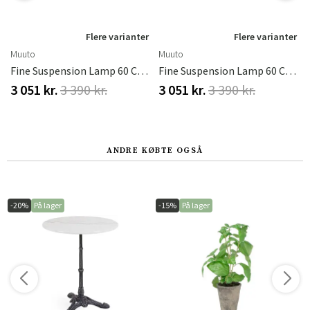
r
Flere varianter
Flere varianter
Muuto
Muuto
Fine Suspension Lamp 60 Cm - Grey
Fine Suspension Lamp 60 Cm - Deep Red
3 051 kr.
3 390 kr.
3 051 kr.
3 390 kr.
ANDRE KØBTE OGSÅ
-20%
På lager
-15%
På lager