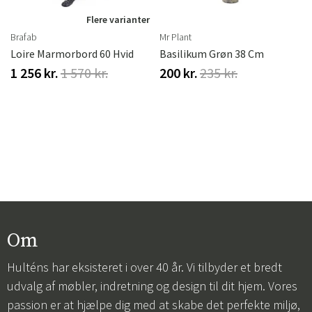
r
Flere varianter
Brafab
Mr Plant
Loire Marmorbord 60 Hvid
Basilikum Grøn 38 Cm
1 256 kr.
1 570 kr.
200 kr.
235 kr.
Om
Hulténs har eksisteret i over 40 år. Vi tilbyder et bredt
udvalg af møbler, indretning og design til dit hjem. Vores
passion er at hjælpe dig med at skabe det perfekte miljø,