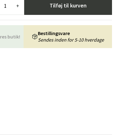
æpper
Haveredskaber
Entrémøbler
Tilføj til kurven
+
indretning
Bestillingsvare
res butik!
Sendes inden for 5-10 hverdage