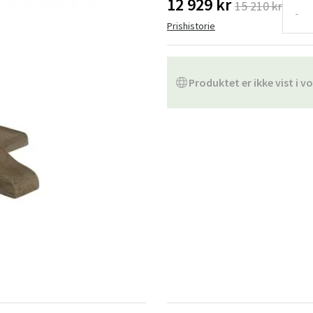
12 929 kr
15 210 kr
ofa
Hængestole
Badeværelsest
-
Prishistorie
Produkter til vedligeholdelse
Småopbevaring
Badeværelses
Produktet er ikke vist i vo