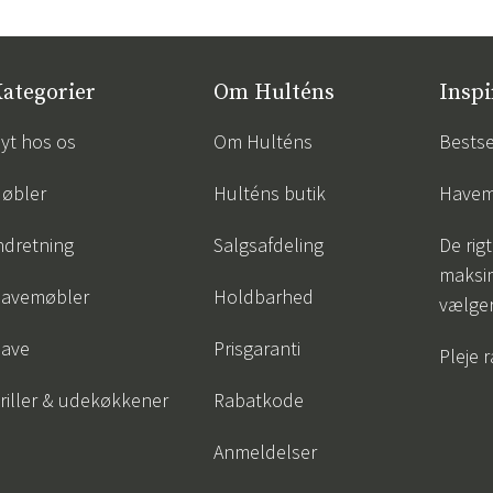
ategorier
Om Hulténs
Inspi
yt hos os
Om Hulténs
Bestse
øbler
Hulténs butik
Havem
ndretning
Salgsafdeling
De rigt
maksi
avemøbler
Holdbarhed
vælge
ave
Prisgaranti
Pleje 
riller & udekøkkener
Rabatkode
Anmeldelser