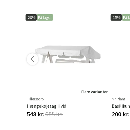
-20%
På lager
-15%
På l
ere varianter
Flere varianter
Hillerstorp
Mr Plant
Hængekøjetag Hvid
Basiliku
548 kr.
685 kr.
200 kr.