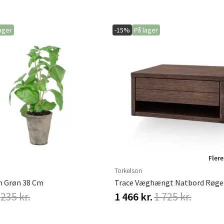
ager
-15%
På lager
Flere
Torkelson
m Grøn 38 Cm
Trace Væghængt Natbord Røge
235 kr.
1 466 kr.
1 725 kr.