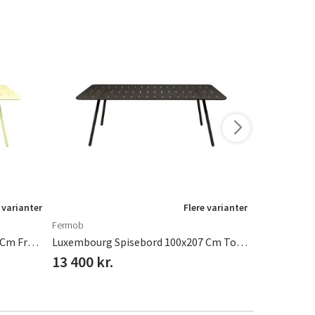
-15%
 varianter
Flere varianter
Fermob
Hillerstorp
Luxembourg Spisebord 100x207 Cm Frosted Lemon
Luxembourg Spisebord 100x207 Cm Tonka
Ringsjö Spi
13 400 kr.
12 108 kr