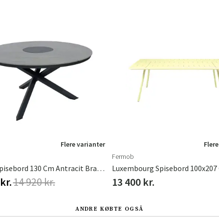
Sverige
Danmark
Norge
Suomi
Flere varianter
Flere
Fermob
Kenora Spisebord 130 Cm Antracit Brafab
kr.
14 920 kr.
13 400 kr.
ANDRE KØBTE OGSÅ