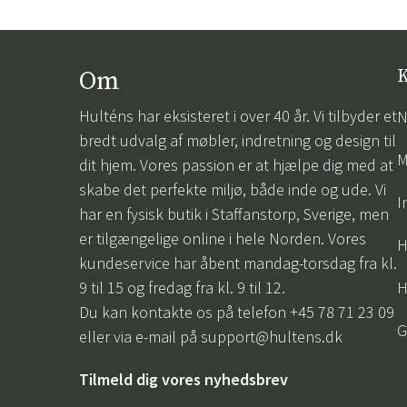
Om
K
Hulténs har eksisteret i over 40 år. Vi tilbyder et
N
bredt udvalg af møbler, indretning og design til
M
dit hjem. Vores passion er at hjælpe dig med at
skabe det perfekte miljø, både inde og ude. Vi
I
har en fysisk butik i Staffanstorp, Sverige, men
er tilgængelige online i hele Norden. Vores
H
kundeservice har åbent mandag-torsdag fra kl.
9 til 15 og fredag fra kl. 9 til 12.
H
Du kan kontakte os på telefon +45 78 71 23 09
G
eller via e-mail på
support@hultens.dk
Tilmeld dig vores nyhedsbrev