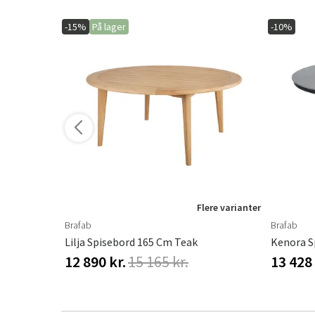
-15%
På lager
-10%
Flere varianter
Brafab
Brafab
twood
Lilja Spisebord 165 Cm Teak
12 890 kr.
15 165 kr.
13 428 