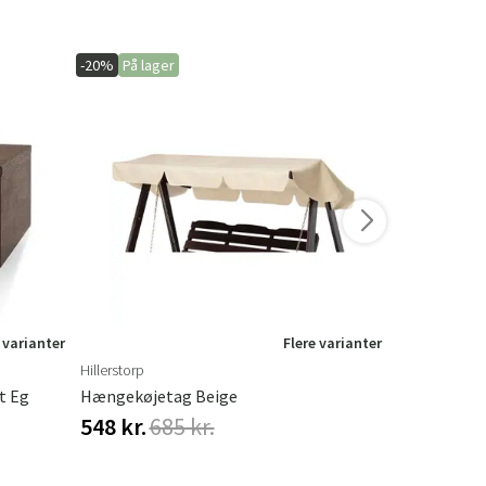
-20%
På lager
-20%
På lage
 varianter
Flere varianter
Hillerstorp
Hillerstorp
t Eg
Hængekøjetag Beige
Hængesofa 
548 kr.
685 kr.
548 kr.
68