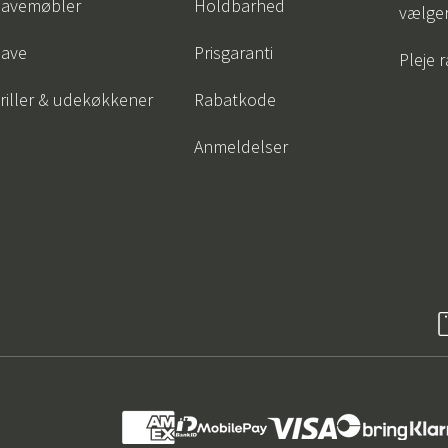
avemøbler
Holdbarhed
vælge
ave
Prisgaranti
Pleje 
riller & udekøkkener
Rabatkode
Anmeldelser