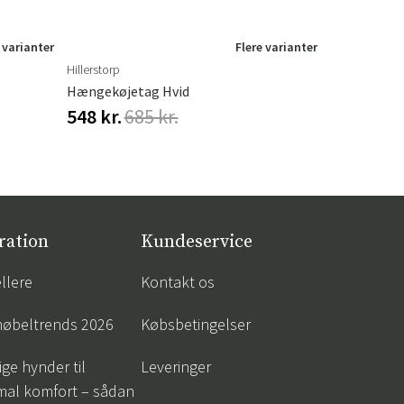
 varianter
Flere varianter
Hillerstorp
Mr Plant
Hængekøjetag Hvid
Basilikum 
548 kr.
685 kr.
200 kr.
23
ration
Kundeservice
llere
Kontakt os
øbeltrends 2026
Købsbetingelser
ige hynder til
Leveringer
mal komfort – sådan