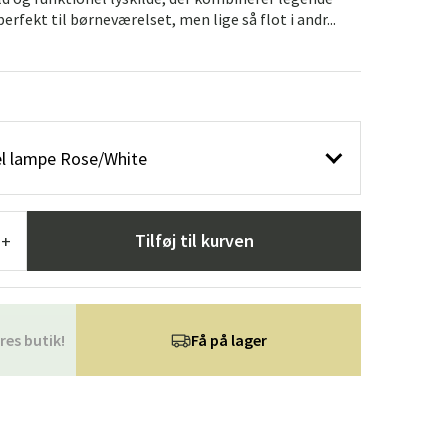
æpper
Haveredskaber
Entrémøbler
rfekt til børneværelset, men lige så flot i andr...
indretning
bel lampe Rose/White
Tilføj til kurven
+
res butik!
Få på lager