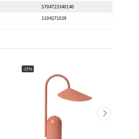
5704723340140
1104271029
-15%
-20%