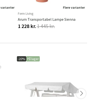
 varianter
Flere varianter
Ferm Living
Fatboy
Arum Transportabel Lampe Sienna
1 228 kr.
1 445 kr.
616 kr.
77
-20%
På lager
-15%
På lage