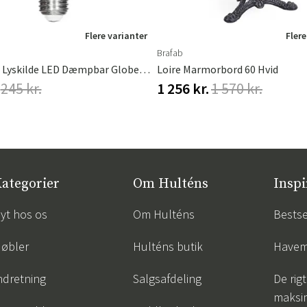
Flere varianter
Flere
Brafab
Filament Lyskilde LED Dæmpbar Globe E27 4W Ø95mm Amber
Loire Marmorbord 60 Hvid
245 kr.
1 256 kr.
1 570 kr.
ategorier
Om Hulténs
Inspi
yt hos os
Om Hulténs
Bestse
øbler
Hulténs butik
Havem
ndretning
Salgsafdeling
De rigt
maksi