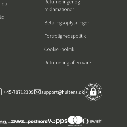
Returneringer og
r du
reklamationer
råd
Betalingsoplysninger
Fortrolighedspolitik
Cookie -politik
Returnering af en vare
+45-78712309
support@hultens.dk