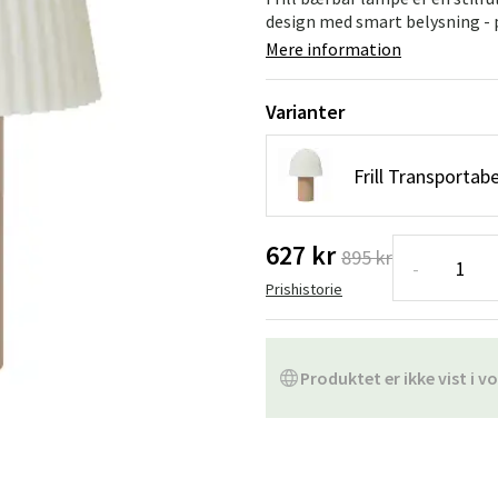
ofa
Hængestole
Badeværelsest
design med smart belysning - pe
Mere information
Produkter til vedligeholdelse
Småopbevaring
Badeværelses
Varianter
Frill Transporta
627 kr
895 kr
-
Prishistorie
Produktet er ikke vist i vo