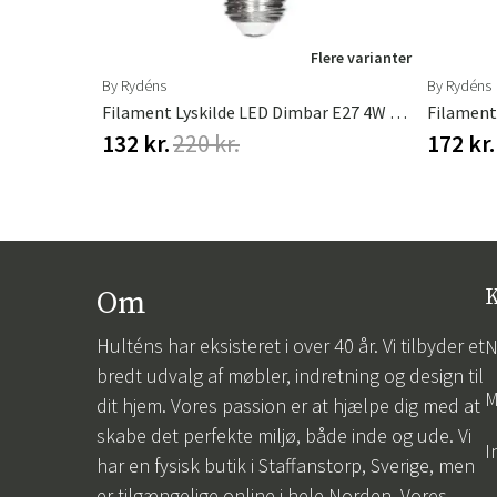
ere varianter
Flere varianter
By Rydéns
By Rydéns
Filament Lyskilde LED Dimbar E27 4W Ø60mm Amber
132 kr.
220 kr.
172 kr.
Om
K
Hulténs har eksisteret i over 40 år. Vi tilbyder et
N
bredt udvalg af møbler, indretning og design til
M
dit hjem. Vores passion er at hjælpe dig med at
skabe det perfekte miljø, både inde og ude. Vi
I
har en fysisk butik i Staffanstorp, Sverige, men
er tilgængelige online i hele Norden. Vores