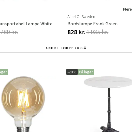
Flere
g
Affari Of Sweden
ransportabel Lampe White
Bordslampe Frank Green
780 kr.
828 kr.
1 035 kr.
ANDRE KØBTE OGSÅ
ager
-20%
På lager