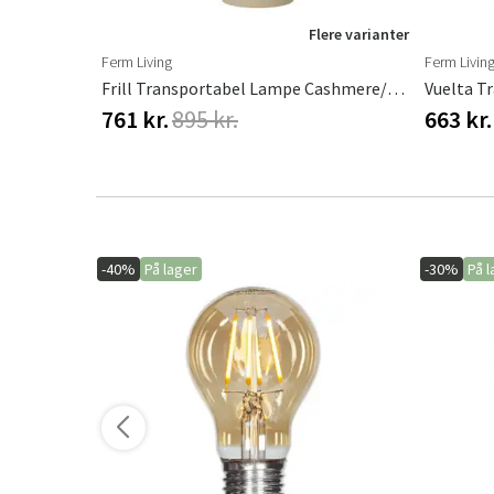
ere varianter
Flere varianter
Ferm Living
Ferm Livin
ers
Frill Transportabel Lampe Cashmere/White
Vuelta T
761 kr.
895 kr.
663 kr.
-40%
På lager
-30%
På l