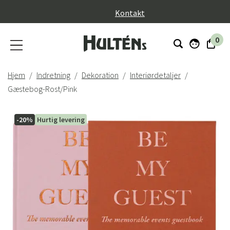
}
Kontakt
0
Hjem
Indretning
Dekoration
Interiørdetaljer
Gæstebog-Rost/Pink
-20%
Hurtig levering