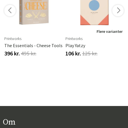
r
Flere varianter
Printworks
Printworks
The Essentials - Cheese Tools
Play Yatzy
396 kr.
495 kr.
106 kr.
125 kr.
Om