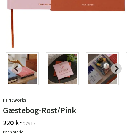
Printworks
Gæstebog-Rost/Pink
220 kr
275 kr
Prishistorie