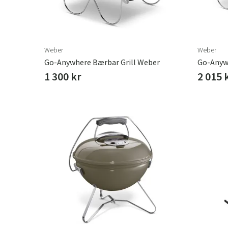
Få mest muligt ud af din campingoplevelse med e
Uanset om du planlægger en weekendtur eller e
pålidelig campinggrill et uundværligt redskab t
madoplevelser udendørs. Udforsk vores udvalg af
til dit næste eventyr i det fri.
Weber
Weber
Go-Anywhere Bærbar Grill Weber
Go-Anywh
1 300 kr
2 015 