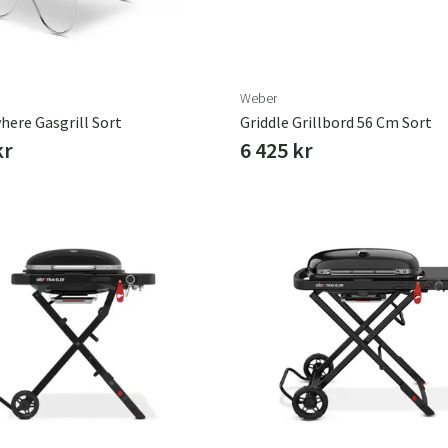
n pålidelig campinggrill
n længere campingferie, er en
il at skabe mindeværdige
 campinggriller, og bliv klar
Weber
ere Gasgrill Sort
Griddle Grillbord 56 Cm Sort
kr
6 425 kr
Sverige
Danmark
Norge
Suomi