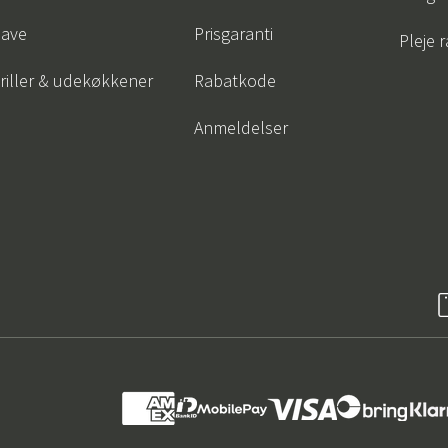
ave
Prisgaranti
Pleje 
riller & udekøkkener
Rabatkode
Anmeldelser