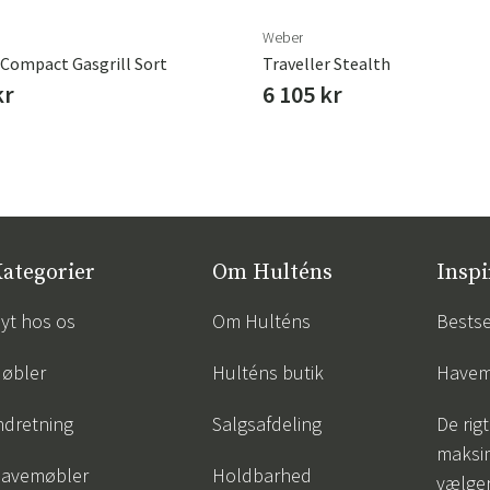
Weber
 Compact Gasgrill Sort
Traveller Stealth
kr
6 105 kr
ategorier
Om Hulténs
Inspi
yt hos os
Om Hulténs
Bestse
øbler
Hulténs butik
Havem
ndretning
Salgsafdeling
De rigt
maksi
avemøbler
Holdbarhed
vælge