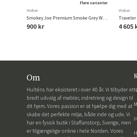
Flere varianter
Weber
Weber
Smokey Joe Premium Smoke Grey Weber
Traveler
900 kr
4 605 
Om
K
Hulténs har eksisteret i over 40 år. Vi tilbyder et
N
bredt udvalg af møbler, indretning og design til
M
dit hjem. Vores passion er at hjælpe dig med at
skabe det perfekte miljø, både inde og ude. Vi
I
har en fysisk butik i Staffanstorp, Sverige, men
er tilgængelige online i hele Norden. Vores
H