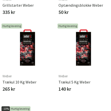
Grillstarter Weber
Optændingsblokke Weber
335 kr
50 kr
Hurtig levering
Hurtig levering
Weber
Weber
Sverige
Danmark
Trækul 10 Kg Weber
Trækul 5 Kg Weber
265 kr
140 kr
Norge
Suomi
-10%
Hurtig levering