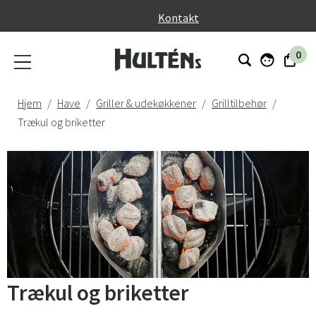
}
Kontakt
0
Hjem
Have
Griller & udekøkkener
Grilltilbehør
Trækul og briketter
Trækul og briketter