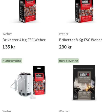
Alsidig brug
Trækul og briketter er alsidige og passer til alle typer
grill, lige fra kul- og keramikgrill til elgrill. Uanset om du
er nybegynder eller en erfaren grillmester, vil trækul og
briketter levere ensartede resultater og gøre din grillning
til en fornøjelig og smagfuld oplevelse hver gang.
Weber
Weber
Briketter 4 Kg FSC Weber
Briketter 8 Kg FSC Weber
135 kr
230 kr
Hurtig levering
Hurtig levering
Weber
Weber