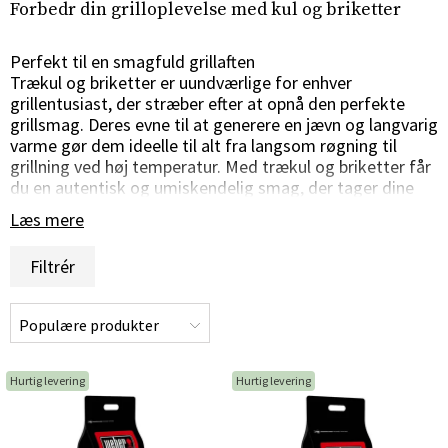
Forbedr din grilloplevelse med kul og briketter
Perfekt til en smagfuld grillaften
Trækul og briketter er uundværlige for enhver
grillentusiast, der stræber efter at opnå den perfekte
grillsmag. Deres evne til at generere en jævn og langvarig
varme gør dem ideelle til alt fra langsom røgning til
grillning ved høj temperatur. Med trækul og briketter får
du en autentisk og umiskendelig smag, der tager dine
grillretter til nye højder.
Læs mere
Bæredygtig og effektiv forbrænding
Filtrér
Trækul og briketter er fremstillet af trækul af høj
kvalitet eller andre naturlige materialer og presses
sammen til et tæt og kompakt produkt. Deres effektive
forbrænding genererer minimalt med aske og bidrager
til en renere og mere miljøvenlig grilloplevelse. Med en
lang brændetid og jævn varme er trækul og briketter det
Hurtig levering
Hurtig levering
perfekte valg til at holde grillen i gang i lang tid uden
afbrydelser.