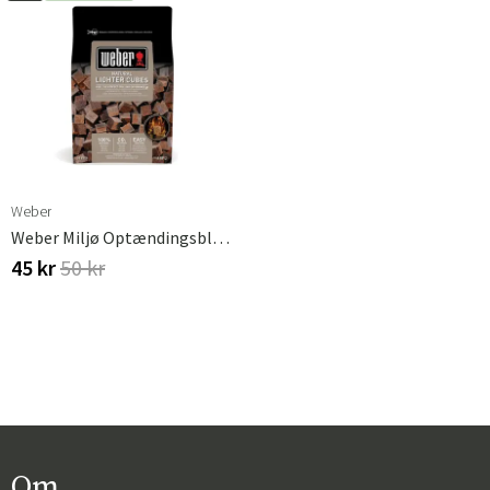
Weber
Weber Miljø Optændingsblokke 48-Pak
45 kr
50 kr
Om