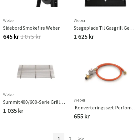
Weber
Weber
Sidebord Smokefire Weber
Stegeplade Til Gasgrill Genesis II Weber
645 kr
1 075 kr
1 625 kr
Weber
Weber
Summit400/600-Serie Grillrist (2007-) – Rustfrit Stål
Konverteringssæt Perfomer Weber
1 035 kr
655 kr
1
2
>>