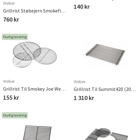
Weber
140 kr
Grillrist Støbejern Smokefire & Spirit 300 Serie Weber
760 kr
Hurtig levering
Weber
Weber
Grillrist Til Smokey Joe Weber
Grillrist Til Summit420 (2007–) Rustfrit Stål
155 kr
1 310 kr
Hurtig levering