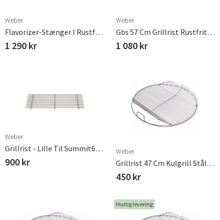
Weber
Weber
Flavorizer-Stænger I Rustfrit Stål Genesis (2011-)
Gbs 57 Cm Grillrist Rustfrit Weber
1 290 kr
1 080 kr
Weber
Grillrist - Lille Til Summit650/670 - Rustfrit Stål
Weber
900 kr
Grillrist 47 Cm Kulgrill Stål Weber
450 kr
Hurtig levering