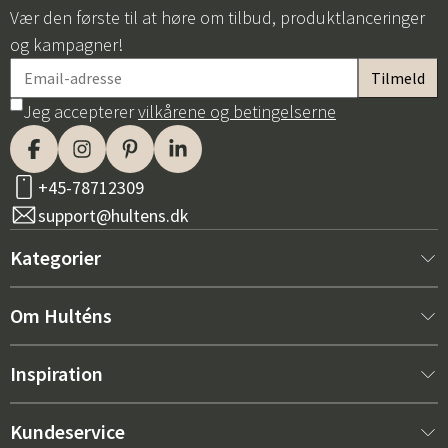
Vær den første til at høre om tilbud, produktlanceringer
og kampagner!
Jeg accepterer
vilkårene og betingelserne
+45-78712309
support@hultens.dk
Kategorier
Nyt hos os
Om Hulténs
Møbler
Om Hulténs
Inspiration
Indretning
Hulténs butik
Bestsellere
Kundeservice