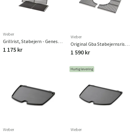
Weber
Weber
Grillrist, Støbejern - Genesis (2007 -)
Original Gba Støbejernsrist Genesis 300 Serie Weber
1 175 kr
1 590 kr
Hurtig levering
Weber
Weber