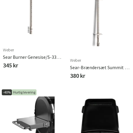
Weber
Sear Burner Genesise/S-330 (2011-)
Weber
345 kr
Sear-Brændersæt Summit E/S-670 (2011-)
380 kr
-40%
Hurtig levering