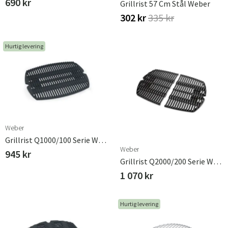
690 kr
Grillrist 57 Cm Stål Weber
302 kr
335 kr
Hurtig levering
Weber
Grillrist Q1000/100 Serie Weber
Weber
945 kr
Grillrist Q2000/200 Serie Weber
1 070 kr
Sverige
Danmark
Hurtig levering
Norge
Suomi