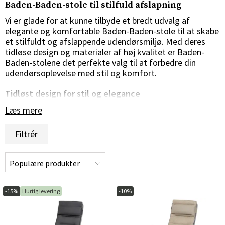
Baden-Baden-stole til stilfuld afslapning
Vi er glade for at kunne tilbyde et bredt udvalg af
elegante og komfortable Baden-Baden-stole til at skabe
et stilfuldt og afslappende udendørsmiljø. Med deres
tidløse design og materialer af høj kvalitet er Baden-
Baden-stolene det perfekte valg til at forbedre din
udendørsoplevelse med stil og komfort.
Tidløst design for stil og elegance
Læs mere
Baden-Baden-stolene er kendt for deres tidløse design
og klassiske elegance. Uanset om du foretrækker en
Filtrér
enkel og ren linje eller en mere detaljeret og forgyldt stil,
har vi Baden-Baden-stole, der vil passe perfekt til din
smag og din udendørs indretning. Med deres stilfulde og
elegante udseende er Baden-Baden-stolene det
perfekte valg til at skabe en sofistikeret og indbydende
atmosfære i dit udendørsmiljø.
-15%
Hurtig levering
-10%