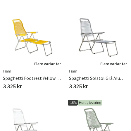
Sverige
Danmark
Norge
Suomi
Flere varianter
Flere varianter
Fiam
Fiam
Spaghetti Footrest Yellow Matt Aluminium
Spaghetti Solstol Grå Aluminium
3 325 kr
3 325 kr
-15%
Hurtig levering