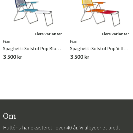
Flere varianter
Flere varianter
Fiam
Fiam
Spaghetti Solstol Pop Blue/turquoise/white/turquise Aluminium
Spaghetti Solstol Pop Yellow/orange/red/orange Aluminium
3 500 kr
3 500 kr
Om
Hulténs har eksisteret i over 40 år. Vi tilbyder et bredt