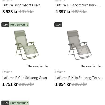
Futura Becomfort Olive
Futura Xl Becomfort Dark Grey
3 933 kr
4 370 kr
4 397 kr
4 885 kr
-15%
Hurtig levering
-10%
Flere varianter
Flere varianter
Lafuma
Lafuma
Lafuma R Clip Solseng Grøn
Lafuma R Klip Solseng Terre Tube Titane
1 751 kr
2 060 kr
1 854 kr
2 060 kr
-15%
Hurtig levering