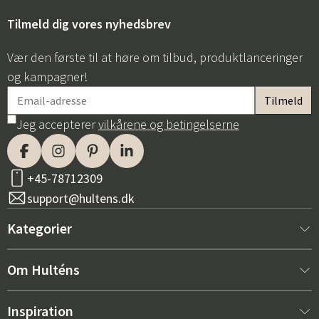
Tilmeld dig vores nyhedsbrev
Vær den første til at høre om tilbud, produktlanceringer
og kampagner!
Jeg accepterer
vilkårene og betingelserne
Sverige
Danmark
Norge
Suomi
+45-78712309
support@hultens.dk
Kategorier
Nyt hos os
Om Hulténs
Møbler
Om Hulténs
Inspiration