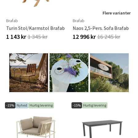
Flere varianter
Brafab
Brafab
Turin Stol/Karmstol Brafab
Naos 2,5-Pers. Sofa Brafab
1 143 kr
1 345 kr
12 996 kr
16 245 kr
-15%
Nyhed
Hurtig levering
-15%
Hurtig levering