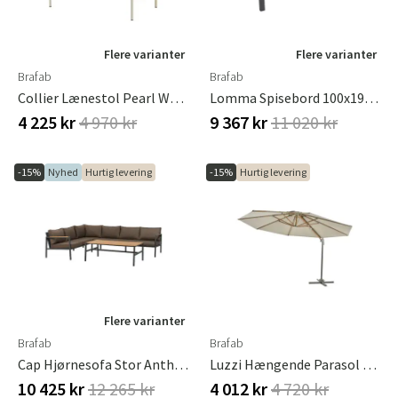
Flere varianter
Flere varianter
Brafab
Brafab
Collier Lænestol Pearl White / Teddy Beige
Lomma Spisebord 100x194-312 Cm Antracit
4 225 kr
4 970 kr
9 367 kr
11 020 kr
-15%
Nyhed
Hurtig levering
-15%
Hurtig levering
Sverige
Danmark
Norge
Suomi
Flere varianter
Brafab
Brafab
Cap Hjørnesofa Stor Anthracite / Brown
Luzzi Hængende Parasol Ø350 Cm Light Grey/khaki
10 425 kr
12 265 kr
4 012 kr
4 720 kr