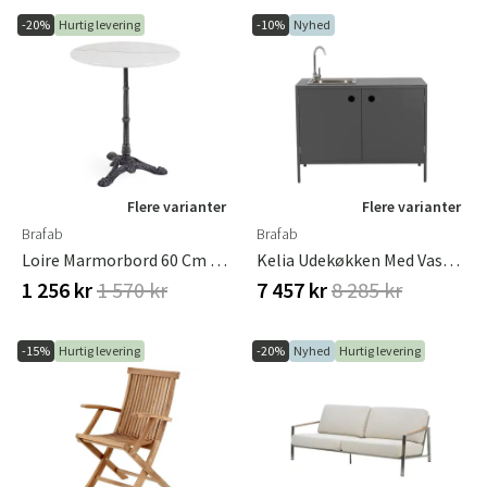
-20%
Hurtig levering
-10%
Nyhed
Flere varianter
Flere varianter
Brafab
Brafab
Loire Marmorbord 60 Cm Brafab
Kelia Udekøkken Med Vask Og Vandhane Antracit
1 256 kr
1 570 kr
7 457 kr
8 285 kr
-15%
Hurtig levering
-20%
Nyhed
Hurtig levering