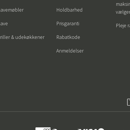
maksi
avemøbler
Holdbarhed
vælge
ave
Prisgaranti
Pleje 
riller & udekøkkener
Rabatkode
Anmeldelser