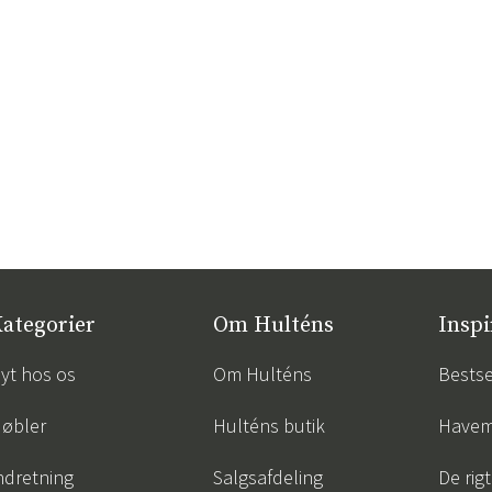
Sverige
Danmark
Norge
Suomi
ategorier
Om Hulténs
Inspi
yt hos os
Om Hulténs
Bestse
øbler
Hulténs butik
Havem
ndretning
Salgsafdeling
De rigt