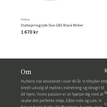
skabe en smagfuld og fornøjelig madoplevelse.
Weber
Støbejernsgryde Duo GBS Black Weber
1 670 kr
Om
K
Hulténs har eksisteret i over 40 år. Vi tilbyder et
N
bredt udvalg af møbler, indretning og design til
M
dit hjem. Vores passion er at hjælpe dig med at
skabe det perfekte miljø, både inde og ude. Vi
I
har en fysisk butik i Staffanstorp, Sverige, men