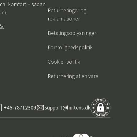
mal komfort – sådan
Returneringer og
r du
reklamationer
råd
Betalingsoplysninger
Fortrolighedspolitik
Cookie -politik
Returnering af en vare
+45-78712309
support@hultens.dk