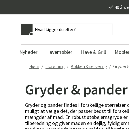
}
40 års 
Nyheder
Havemøbler
Have & Grill
Møble
Hjem
Indretning
Køkken & servering
Gryder 
Bord
Parasol & Tilbehør
Bord
Dekoration
Stole
Hynder
Stole
Lamper & belys
Spiseborde
Parasol
Spiseborde
Urtepotteskjuler
Positionsstoler
Stolehynder
Spisestole
Bordlamper
Gryder & pander
Klapbord
Frithængende parasol
Sofaborde
Spejle
Karmstole
Hynder til lænesto
Barstole
Gulvlamper
Sofaborde
Parasolfødder
Skrivebord
Lysestager & lanterner
Stole uden armlæ
Sofahynder
Kontorstole og
Loftlamper
skrivebordsstole
Sidebord
Parasolovertræk
Sidebord
Interiørdetaljer
Klapstole
Hynder til solvogn
Væglamper
Gryder og pander findes i forskellige størrelser 
Bænke & Skamler
Barbord
Pavillon
Sengeborde
Billeder & Posters
Lænestole
Baden Baden-hynd
Lampeskærme
muligt at vælge det, der passer bedst til forske
Cafébord
Solsejl
Afsætningsbord
Spil
Barstole
Hynder til bænke
Bærbare lamper
mængder af mad. En robust støbejernsgryde er 
tilberedning og giver maden en dejlig, fyldig sma
Altanbord
Parasol dug
Drikkevogne
Fotoalbum
Skamler/Taburett
Hynder til liggest