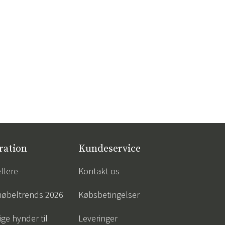
ration
Kundeservice
llere
Kontakt os
øbeltrends 2026
Købsbetingelser
ige hynder til
Leveringer