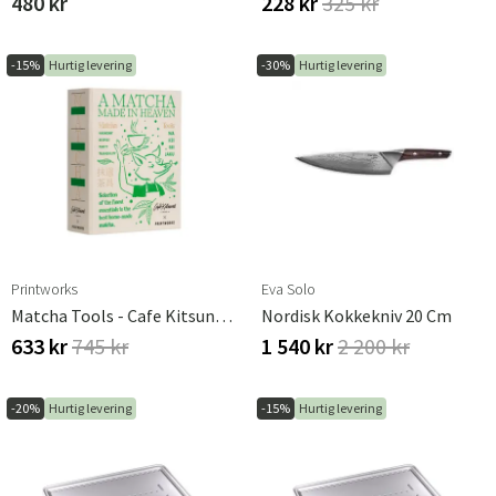
480 kr
228 kr
325 kr
-15%
Hurtig levering
-30%
Hurtig levering
Printworks
Eva Solo
Matcha Tools - Cafe Kitsuné X Printworks
Nordisk Kokkekniv 20 Cm
633 kr
745 kr
1 540 kr
2 200 kr
-20%
Hurtig levering
-15%
Hurtig levering