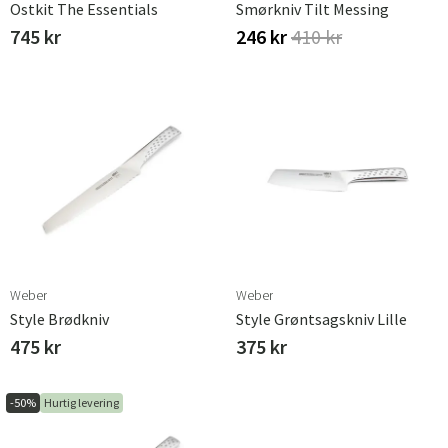
Ostkit The Essentials
Smørkniv Tilt Messing
745 kr
246 kr
410 kr
Sverige
Danmark
Norge
Suomi
Weber
Weber
Style Brødkniv
Style Grøntsagskniv Lille
475 kr
375 kr
-50%
Hurtig levering