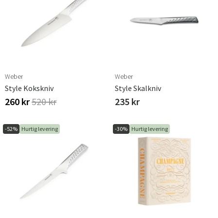
Weber
Weber
Style Kokskniv
Style Skalkniv
260 kr
520 kr
235 kr
-52%
Hurtig levering
-30%
Hurtig levering