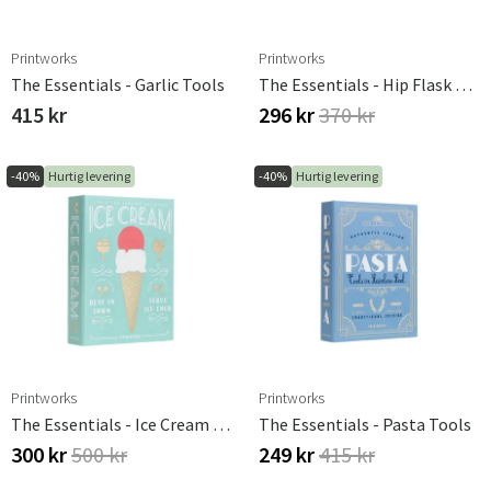
Printworks
Printworks
The Essentials - Garlic Tools
The Essentials - Hip Flask Dark Blue
415 kr
296 kr
370 kr
-40%
Hurtig levering
-40%
Hurtig levering
Printworks
Printworks
The Essentials - Ice Cream Tools
The Essentials - Pasta Tools
300 kr
500 kr
249 kr
415 kr