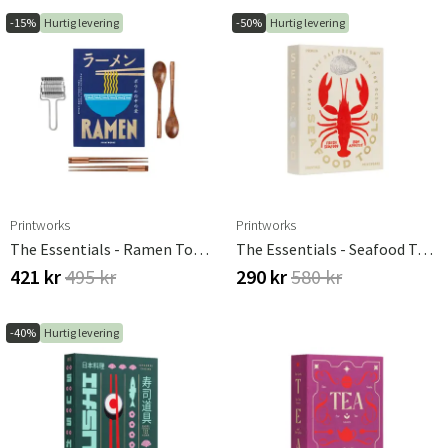
-15%
Hurtig levering
-50%
Hurtig levering
Printworks
Printworks
The Essentials - Ramen Tools
The Essentials - Seafood Tools
421 kr
495 kr
290 kr
580 kr
-40%
Hurtig levering