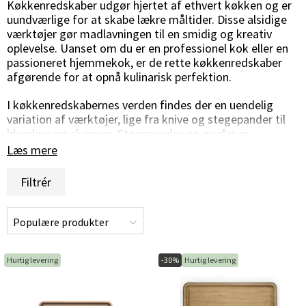
Køkkenredskaber udgør hjertet af ethvert køkken og er
uundværlige for at skabe lækre måltider. Disse alsidige
værktøjer gør madlavningen til en smidig og kreativ
oplevelse. Uanset om du er en professionel kok eller en
passioneret hjemmekok, er de rette køkkenredskaber
afgørende for at opnå kulinarisk perfektion.
I køkkenredskabernes verden findes der en uendelig
variation af værktøjer, lige fra knive og stegepander til
blendere og skærere. Stegepander og gryder er
grundlæggende for at tilberede saucer, supper og andre
Læs mere
lækre retter. De fås i forskellige materialer som
støbejern og rustfrit stål og er designet til at fordele
Filtrér
varmen jævnt og effektivt.
Når det kommer til bagning, er køkkenredskaber som
bageforme, piskeris og dejskraber uundværlige.
Bageforme fås i forskellige størrelser og former for at
skabe alt fra saftige kager til sprøde bagværk. Piskeris er
Hurtig levering
-30%
Hurtig levering
perfekte til at blande deje og smetana ensartet og
luftigt, mens dejskrabere hjælper med at rense skålene
for dejr ester.