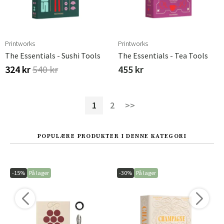
Printworks
Printworks
The Essentials - Sushi Tools
The Essentials - Tea Tools
324 kr
540 kr
455 kr
1
2
>>
POPULÆRE PRODUKTER I DENNE KATEGORI
-15%
På lager
-30%
På lager