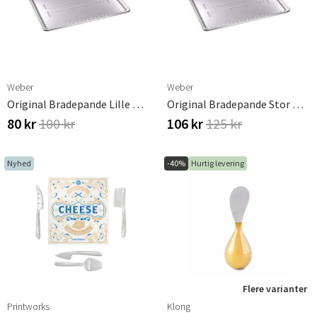
Weber
Weber
Original Bradepande Lille Q Weber
Original Bradepande Stor Q Weber
80 kr
100 kr
106 kr
125 kr
Nyhed
-40%
Hurtig levering
Flere varianter
Printworks
Klong