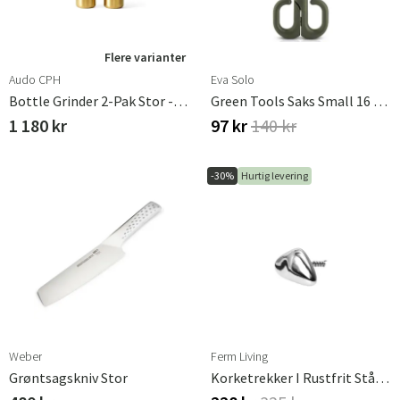
Flere varianter
Audo CPH
Eva Solo
Bottle Grinder 2-Pak Stor - Børstet Messing / Valnød
Green Tools Saks Small 16 Cm
1 180 kr
97 kr
140 kr
-30%
Hurtig levering
Weber
Ferm Living
Grøntsagskniv Stor
Korketrekker I Rustfrit Stål Orevo