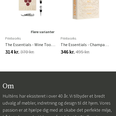
Flere varianter
Printworks
Printworks
The Essentials - Wine Tools Beige
The Essentials - Champagne Tools
314 kr.
370 kr.
346 kr.
495 kr.
Om
Hulténs har eksisteret i over 40 år. Vi tilbyder et bredt
udvalg af møbler, indretning og design til dit hjem. Vores
passion er at hjælpe dig med at skabe det perfekte miljø,