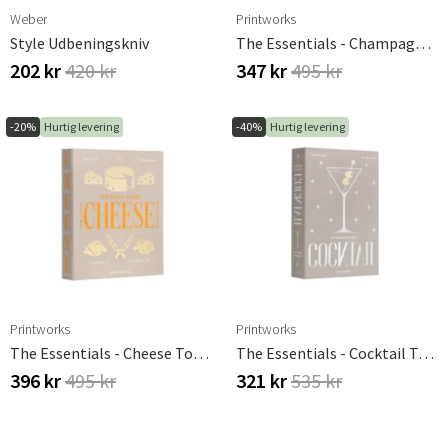
Weber
Printworks
Style Udbeningskniv
The Essentials - Champagne Tools
202 kr
420 kr
347 kr
495 kr
-20%
Hurtig levering
-40%
Hurtig levering
Printworks
Printworks
The Essentials - Cheese Tools
The Essentials - Cocktail Tools
396 kr
495 kr
321 kr
535 kr