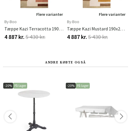
r
Flere varianter
Flere varianter
By-Boo
By-Boo
Tæppe Kazi Terracotta 190x290 Cm
Tæppe Kazi Mustard 190x290 Cm
4 887 kr.
5 430 kr.
4 887 kr.
5 430 kr.
ANDRE KØBTE OGSÅ
-20%
På lager
-20%
På lager