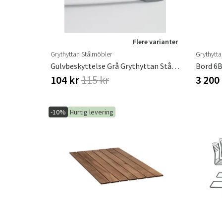
Flere varianter
Grythyttan Stålmöbler
Grythytt
Gulvbeskyttelse Grå Grythyttan Stålmöbler
104 kr
115 kr
3 200
-10%
Hurtig levering