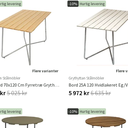
rtig levering
-10%
Hurtig levering
Sverige
Danmark
Norge
Suomi
Flere varianter
Flere 
an Stålmöbler
Grythyttan Stålmöbler
B25 Bord 70x120 Cm Fyrretræ Grythyttan Stålmöbler
 kr
5 025 kr
5 972 kr
6 635 kr
rtig levering
-10%
Hurtig levering