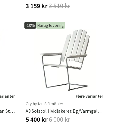
3 159 kr
3 510 kr
-10%
Hurtig levering
varianter
Flere varianter
Grythyttan Stålmöbler
A3 Solstol Olieret Eg Grythyttan Stålmöbler
A3 Solstol Hvidlakeret Eg/Varmgalvaniseret Understel Grythyttan Stålmöbler
5 400 kr
6 000 kr