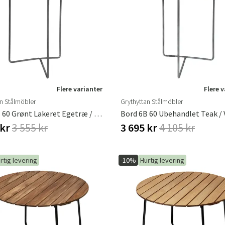
Flere varianter
Flere 
an Stålmöbler
Grythyttan Stålmöbler
Bord 6B 60 Grønt Lakeret Egetræ / Varmgalvaniseret Stativ
 kr
3 555 kr
3 695 kr
4 105 kr
rtig levering
-10%
Hurtig levering