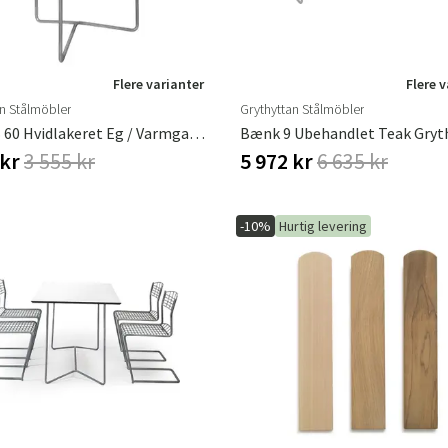
Flere varianter
Flere 
an Stålmöbler
Grythyttan Stålmöbler
Bord 6B 60 Hvidlakeret Eg / Varmgalvaniseret Stel
 kr
3 555 kr
5 972 kr
6 635 kr
-10%
Hurtig levering