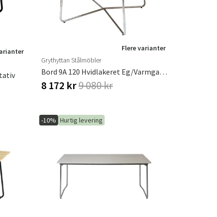
Flere varianter
varianter
Grythyttan Stålmöbler
Bord 9A 120 Hvidlakeret Eg/Varmgalvaniseret Understel Grythyttan Stålmöbler
tativ
8 172 kr
9 080 kr
-10%
Hurtig levering