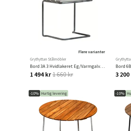
Flere varianter
Grythyttan Stålmöbler
Grythytt
Bord 3A 3 Hvidlakeret Eg/Varmgalvaniseret Understel Grythyttan Stålmöbler
1 494 kr
1 660 kr
3 200
-10%
Hurtig levering
-10%
Hu