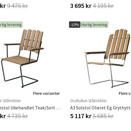
 kr
9 475 kr
3 695 kr
4 105 kr
rtig levering
-10%
Hurtig levering
Flere varianter
Flere 
an Stålmöbler
Grythyttan Stålmöbler
A2 Lænestol Ubehandlet Teak/sort Stel
 kr
4 735 kr
5 117 kr
5 685 kr