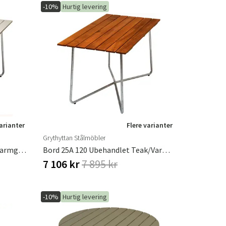
-10%
Hurtig levering
varianter
Flere varianter
Grythyttan Stålmöbler
Bord 25A 120 Hvidlakeret Eg/Varmgalvaniseret Understel Grythyttan Stålmöbler
Bord 25A 120 Ubehandlet Teak/Varmgalvaniseret Understel Grythyttan Stålmöbler
7 106 kr
7 895 kr
-10%
Hurtig levering