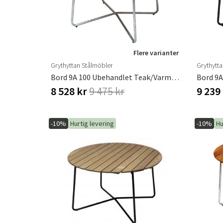
Flere varianter
Grythyttan Stålmöbler
Grythytt
Bord 9A 100 Ubehandlet Teak/Varmgalvaniseret Understel Grythyttan Stålmöbler
8 528 kr
9 475 kr
9 239
-10%
Hurtig levering
-10%
Hu