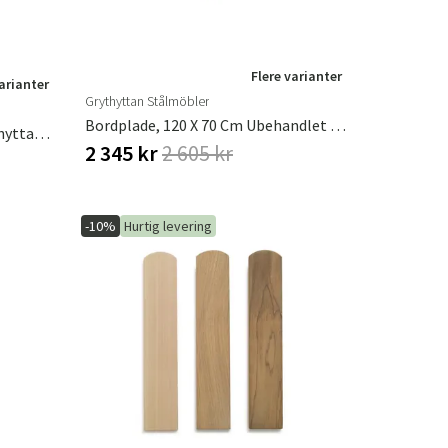
Flere varianter
varianter
Grythyttan Stålmöbler
Bordplade, 120 X 70 Cm Ubehandlet Fyrretræ
Bænk 9 Ubehandlet Teak Grythyttan Stålmöbler
2 345 kr
2 605 kr
-10%
Hurtig levering