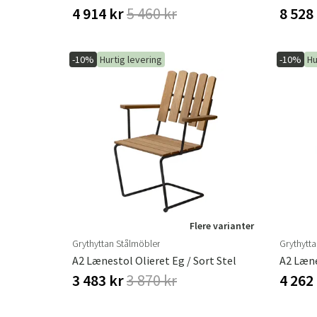
4 914 kr
5 460 kr
8 528
-10%
Hurtig levering
-10%
Hu
Flere varianter
Grythyttan Stålmöbler
Grythytt
A2 Lænestol Olieret Eg / Sort Stel
3 483 kr
3 870 kr
4 262