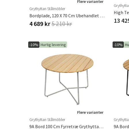
Flere varianter
Grythytt
Grythyttan Stålmöbler
High Te
Bordplade, 120 X 70 Cm Ubehandlet Teaktræ
13 42
4 689 kr
5 210 kr
-10%
Hurtig levering
-10%
Hu
Flere varianter
Grythyttan Stålmöbler
Grythytt
9A Bord 100 Cm Fyrretræ Grythyttan Stålmöbler
9A Bord