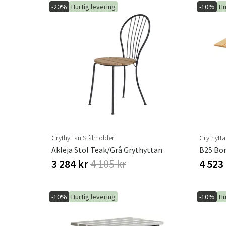
-20%
Hurtig levering
-10%
Hu
Grythyttan Stålmöbler
Grythytt
Akleja Stol Teak/Grå Grythyttan
3 284 kr
4 105 kr
4 523
-10%
Hurtig levering
-10%
Hu