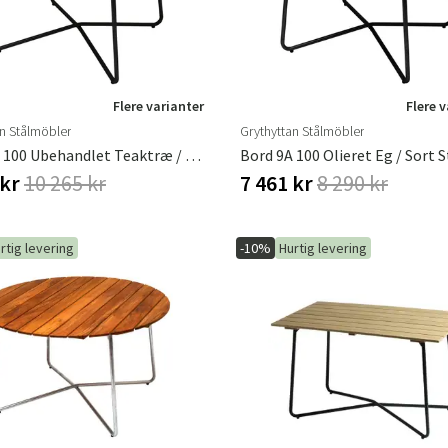
Flere varianter
Flere 
an Stålmöbler
Grythyttan Stålmöbler
Bord 9A 100 Ubehandlet Teaktræ / Sort Stativ
Bord 9A 100 Olieret Eg / Sort S
 kr
10 265 kr
7 461 kr
8 290 kr
rtig levering
-10%
Hurtig levering