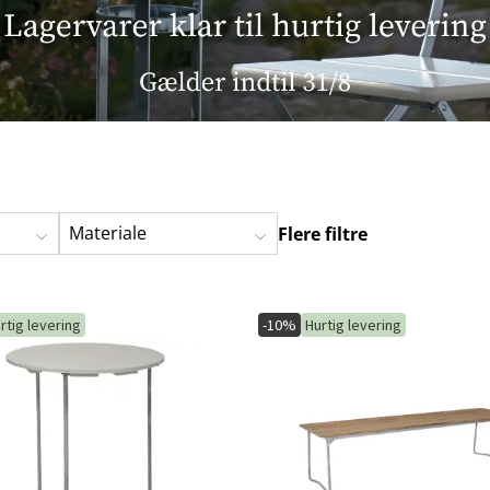
ofa
Hængestole
Badeværelsest
Produkter til vedligeholdelse
Småopbevaring
Badeværelses
Materiale
Flere filtre
rtig levering
-10%
Hurtig levering