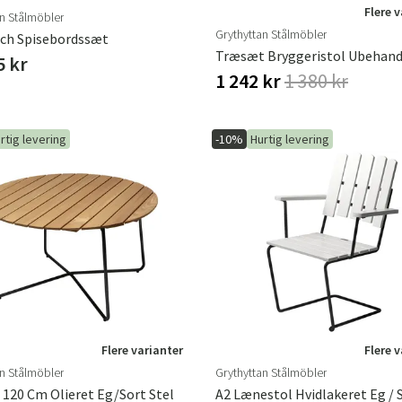
Flere 
an Stålmöbler
Grythyttan Stålmöbler
ch Spisebordssæt
5 kr
1 242 kr
1 380 kr
rtig levering
-10%
Hurtig levering
Flere varianter
Flere 
an Stålmöbler
Grythyttan Stålmöbler
 120 Cm Olieret Eg/sort Stel