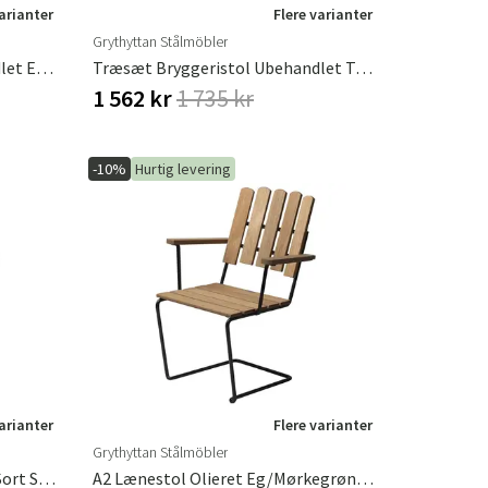
varianter
Flere varianter
Grythyttan Stålmöbler
Træsæt Bryggeristol Ubehandlet Eg, Inkl. Skrue
Træsæt Bryggeristol Ubehandlet Teaktræ, Inkl. Skrue
1 562 kr
1 735 kr
-10%
Hurtig levering
varianter
Flere varianter
Grythyttan Stålmöbler
A2 Lænestol Hvidlakeret Eg / Sort Stel
A2 Lænestol Olieret Eg/Mørkegrønt Understel Grythyttan Stålmöbler