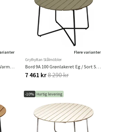
varianter
Flere varianter
Grythyttan Stålmöbler
Bord 6B 60 Ubehandlet Teak / Varmgalvaniseret Ramme
Bord 9A 100 Grønlakeret Eg / Sort Stativ
7 461 kr
8 290 kr
-10%
Hurtig levering