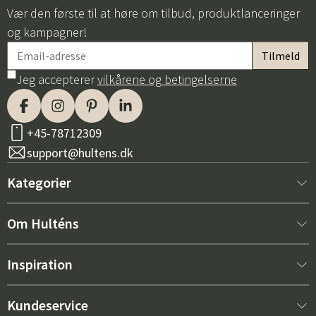
Vær den første til at høre om tilbud, produktlanceringer
og kampagner!
Jeg accepterer
vilkårene og betingelserne
+45-78712309
support@hultens.dk
Kategorier
Nyt hos os
Om Hulténs
Møbler
Om Hulténs
Inspiration
Indretning
Hulténs butik
Bestsellere
Kundeservice