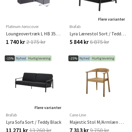
Flere varianter
Platinum Aerocover
Brafab
Loungeovertræk L HB 355x275x100xH65/90 Højre Aerocover Antracit
Lyra Lænestol Sort / Teddy Black
1 740 kr
2 175 kr
5 844 kr
6 875 kr
-15%
Nyhed
Hurtig levering
-25%
Nyhed
Hurtig levering
Flere varianter
Brafab
Cane-Line
Lyra Sofa Sort / Teddy Black
Majestic Stol M/armlæn Teak
11 271 kr
13 260 kr
7 313 kr
9 750 kr