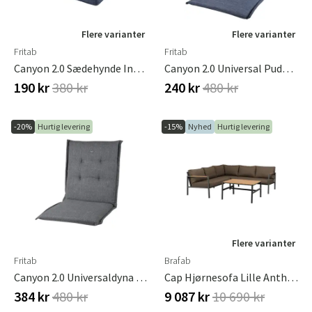
Flere varianter
Flere varianter
Fritab
Fritab
Canyon 2.0 Sædehynde Indigo
Canyon 2.0 Universal Pude Indigo
190 kr
380 kr
240 kr
480 kr
-20%
Hurtig levering
-15%
Nyhed
Hurtig levering
Flere varianter
Fritab
Brafab
Canyon 2.0 Universaldyna Oxfordgrå
Cap Hjørnesofa Lille Anthracite / Brown
384 kr
480 kr
9 087 kr
10 690 kr