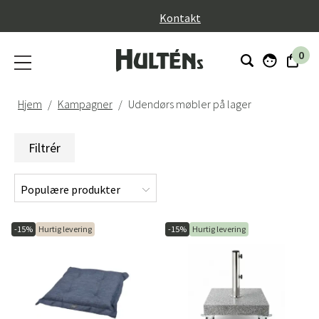
}
Kontakt
0
Hjem
Kampagner
Udendørs møbler på lager
Filtrér
-15%
Hurtig levering
-15%
Hurtig levering