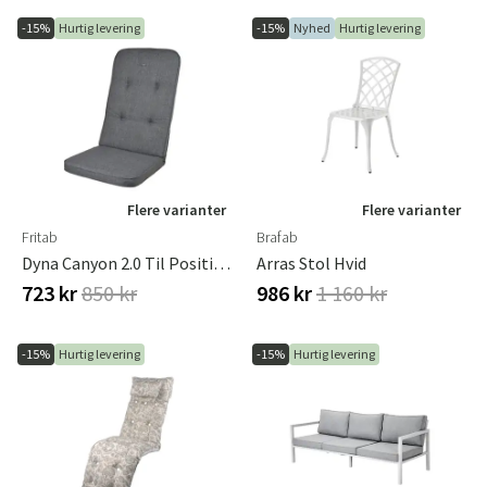
-15%
Hurtig levering
-15%
Nyhed
Hurtig levering
Flere varianter
Flere varianter
Fritab
Brafab
Dyna Canyon 2.0 Til Positionsstol Oxford Grå
Arras Stol Hvid
723 kr
850 kr
986 kr
1 160 kr
-15%
Hurtig levering
-15%
Hurtig levering