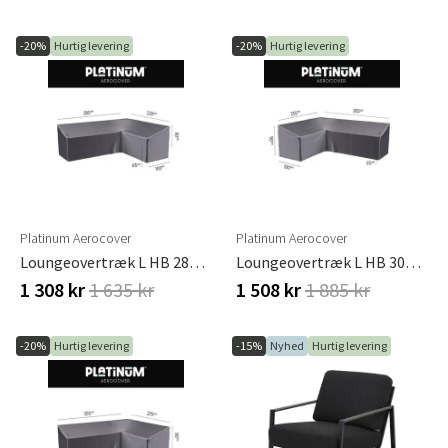
-20%
Hurtig levering
-20%
Hurtig levering
Platinum Aerocover
Platinum Aerocover
Loungeovertræk L HB 285x220x100xH65/90 Venstre Aerocover Antracit
Loungeovertræk L HB 305x255x100xH65/90 Venstre Aerocover Antracit
1 308 kr
1 635 kr
1 508 kr
1 885 kr
-20%
Hurtig levering
-15%
Nyhed
Hurtig levering