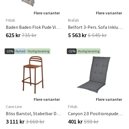
Flere varianter
Flere varianter
Fritab
Brafab
Baden Baden Flok Pude Vine Green
Belfort 3-Pers. Sofa Inklusive Puder Hvid / Peral Grey
625 kr
735 kr
5 563 kr
6 545 kr
-15%
Nyhed
Hurtig levering
-32%
Hurtig levering
Flere varianter
Flere varianter
Cane-Line
Fritab
Bliss Barstol, Stabelbar Desert Red, Aluminium
Canyon 2.0 Positionspude Oxford Grå
3 111 kr
3 660 kr
401 kr
590 kr