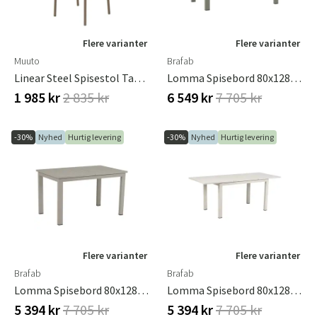
Flere varianter
Flere varianter
Muuto
Brafab
Linear Steel Spisestol Taupe
Lomma Spisebord 80x128-187 Cm Dusty Green
1 985 kr
2 835 kr
6 549 kr
7 705 kr
-30%
Nyhed
Hurtig levering
-30%
Nyhed
Hurtig levering
Flere varianter
Flere varianter
Brafab
Brafab
Lomma Spisebord 80x128-187 Cm Khaki
Lomma Spisebord 80x128-187 Cm Light Grey
5 394 kr
7 705 kr
5 394 kr
7 705 kr