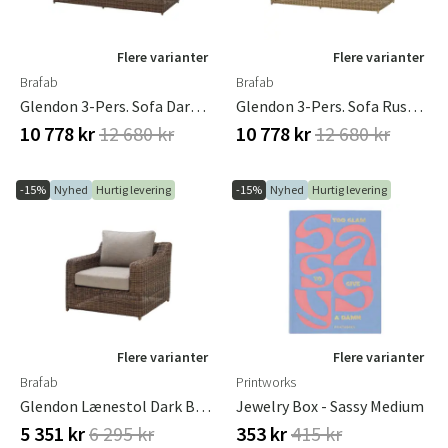
Flere varianter
Flere varianter
Brafab
Brafab
Glendon 3-Pers. Sofa Dark Brown / Soft Moose
Glendon 3-Pers. Sofa Rustic / Beige
10 778 kr
12 680 kr
10 778 kr
12 680 kr
-15%
Nyhed
Hurtig levering
-15%
Nyhed
Hurtig levering
Flere varianter
Flere varianter
Brafab
Printworks
Glendon Lænestol Dark Brown / Soft Moose
Jewelry Box - Sassy Medium
5 351 kr
6 295 kr
353 kr
415 kr