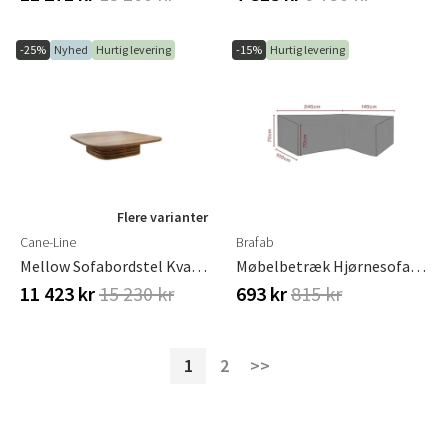
-25%
Nyhed
Hurtig levering
-15%
Hurtig levering
Flere varianter
Cane-Line
Brafab
Mellow Sofabordstel Kvadratisk F/bordsskiva 144x144 Cm Teak
Møbelbetræk Hjørnesofa 145/245x70x105 Cm Premium
11 423 kr
15 230 kr
693 kr
815 kr
1
2
>>