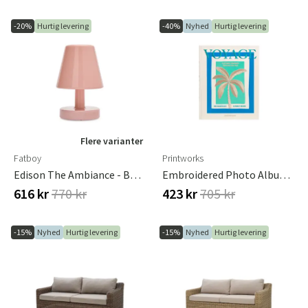
-20%
Hurtig levering
-40%
Nyhed
Hurtig levering
Flere varianter
Fatboy
Printworks
Edison The Ambiance - Bordlampe Soft Pink
Embroidered Photo Album - Voyage
616 kr
770 kr
423 kr
705 kr
-15%
Nyhed
Hurtig levering
-15%
Nyhed
Hurtig levering
Sverige
Danmark
Norge
Suomi