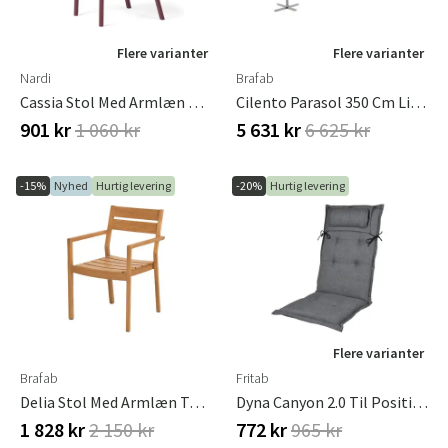
Flere varianter
Flere varianter
Nardi
Brafab
Cassia Stol Med Armlæn Borgogna
Cilento Parasol 350 Cm Light Grey / Khaki
901 kr
1 060 kr
5 631 kr
6 625 kr
-15%
Nyhed
Hurtig levering
-20%
Hurtig levering
Flere varianter
Brafab
Fritab
Delia Stol Med Armlæn Teak
Dyna Canyon 2.0 Til Positionsstol Oxford Grå
1 828 kr
2 150 kr
772 kr
965 kr