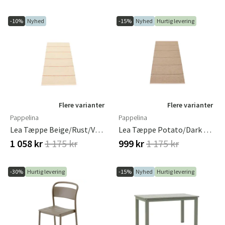
-10%
Nyhed
-15%
Nyhed
Hurtig levering
Flere varianter
Flere varianter
Pappelina
Pappelina
Lea Tæppe Beige/Rust/Vanilla 70 X 150 Cm
Lea Tæppe Potato/Dark Brown/Vanilla 70 X 150 Cm
1 058 kr
1 175 kr
999 kr
1 175 kr
-30%
Hurtig levering
-15%
Nyhed
Hurtig levering