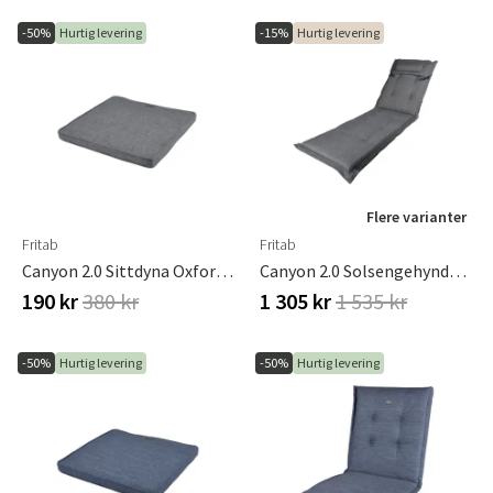
-50%
Hurtig levering
-15%
Hurtig levering
Flere varianter
Fritab
Fritab
Canyon 2.0 Sittdyna Oxfordgrå
Canyon 2.0 Solsengehynde Oxford Grå
190 kr
380 kr
1 305 kr
1 535 kr
-50%
Hurtig levering
-50%
Hurtig levering