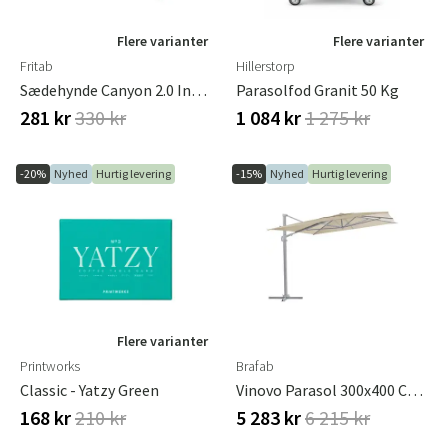
Flere varianter
Flere varianter
Fritab
Hillerstorp
Sædehynde Canyon 2.0 Indigo
Parasolfod Granit 50 Kg
281 kr
330 kr
1 084 kr
1 275 kr
-20%
Nyhed
Hurtig levering
-15%
Nyhed
Hurtig levering
Flere varianter
Printworks
Brafab
Classic - Yatzy Green
Vinovo Parasol 300x400 Cm Light Grey / Khaki
168 kr
210 kr
5 283 kr
6 215 kr